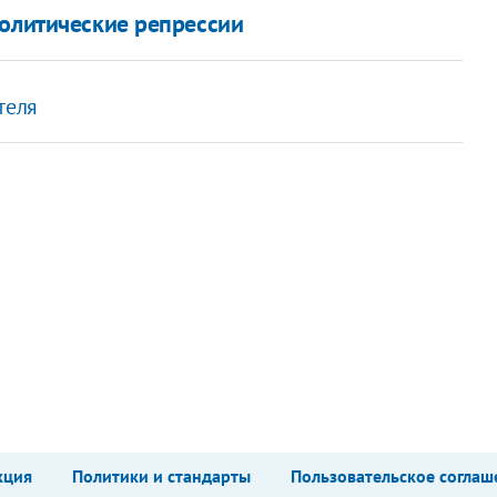
политические репрессии
теля
кция
Политики и стандарты
Пользовательское соглаш