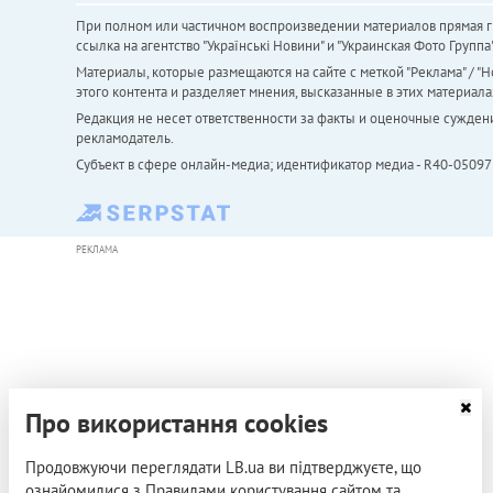
При полном или частичном воспроизведении материалов прямая ги
ссылка на агентство "Українськi Новини" и "Украинская Фото Групп
Материалы, которые размещаются на сайте с меткой "Реклама" / "Но
этого контента и разделяет мнения, высказанные в этих материала
Редакция не несет ответственности за факты и оценочные сужден
рекламодатель.
Субъект в сфере онлайн-медиа; идентификатор медиа - R40-05097
РЕКЛАМА
Про використання cookies
Продовжуючи переглядати LB.ua ви підтверджуєте, що
ознайомилися з Правилами користування сайтом та