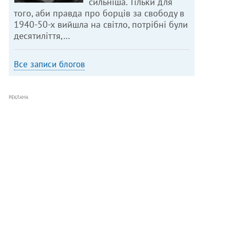
сильніша. Тільки для
того, аби правда про борців за свободу в
1940-50-х вийшла на світло, потрібні були
десятиліття,…
Все записи блогов
РЕКЛАМА