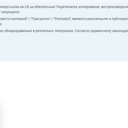
перссылка на LB.ua обязательна! Перепечатка, копирование, воспроизведени
а" запрещено.
вости компаний" / "Пресрелиз" / "Promoted", являются рекламными и публикуют
х.
ия, обнародованные в рекламных материалах. Согласно украинскому законодат