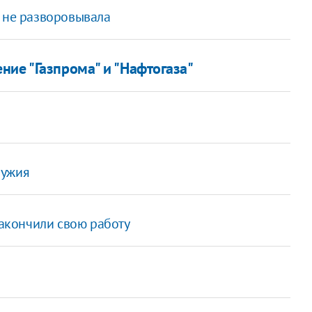
т не разворовывала
ние "Газпрома" и "Нафтогаза"
ружия
акончили свою работу