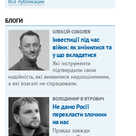
Все публикации
БЛОГИ
ОЛЕКСІЙ СОБОЛЕВ
Інвестиції під час
війни: як змінилися та
у що вкладатися
Які інструменти
підтвердили свою
надійність, які виявилися недооціненими,
а які взагалі не спрацювали.
ВОЛОДИМИР В'ЯТРОВИЧ
Не дамо Росії
перекласти злочини
на нас
Правда завжди