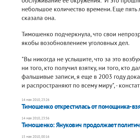
обслуживание ее окружения. "И это прошл
небольшое количество времени. Еще пять ле
сказала она.
Тимошенко подчеркнула, что свои непроз
якобы возобновлением уголовных дел.
"Вы никогда не услышите, что за это возбу
ни того, кто получил взятку, ни того, кто д
фальшивые записи, я еще в 2003 году дока
и распространяют по всему миру", - конста
14 мая 2010, 23:26
Тимошенко открестилась от помощника-вз
14 мая 2010, 23:56
Тимошенко: Янукович продолжает политич
15 мая 2010, 00:16