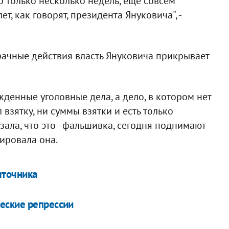
о только несколько недель, еще совсем
т, как говорят, президента Януковича", -
рачные действия власть Януковича прикрывает
жденные уголовные дела, а дело, в котором нет
ал взятку, ни суммы взятки и есть только
зала, что это - фальшивка, сегодня поднимают
тировала она.
яточника
еские репрессии