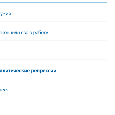
ружия
акончили свою работу
политические репрессии
теля