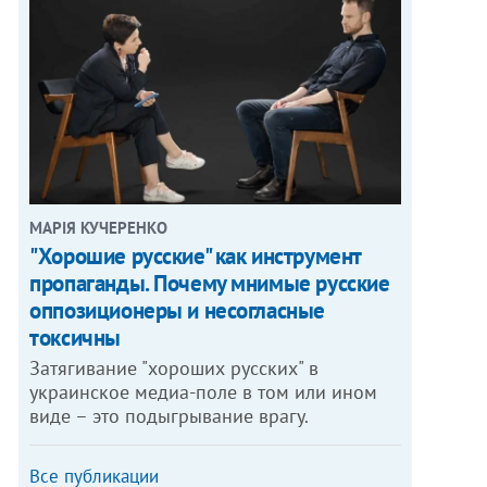
МАРІЯ КУЧЕРЕНКО
"Хорошие русские" как инструмент
пропаганды. Почему мнимые русские
оппозиционеры и несогласные
токсичны
Затягивание "хороших русских" в
украинское медиа-поле в том или ином
виде – это подыгрывание врагу.
Все публикации