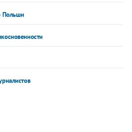
о Польши
икосновенности
журналистов