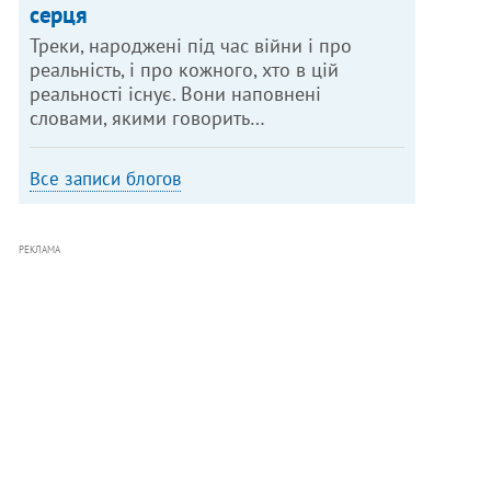
серця
Треки, народжені під час війни і про
реальність, і про кожного, хто в цій
реальності існує. Вони наповнені
словами, якими говорить…
Все записи блогов
РЕКЛАМА