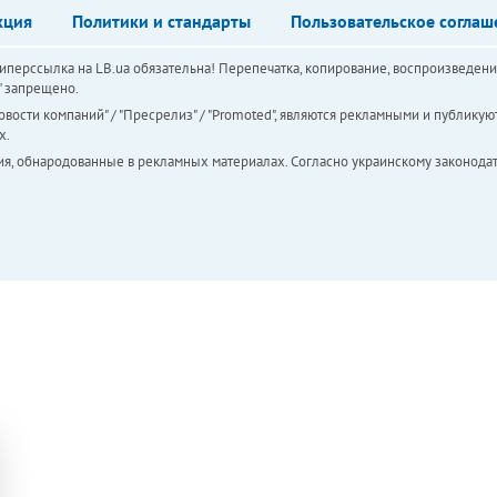
кция
Политики и стандарты
Пользовательское соглаш
перссылка на LB.ua обязательна! Перепечатка, копирование, воспроизведени
а" запрещено.
вости компаний" / "Пресрелиз" / "Promoted", являются рекламными и публикуют
х.
ия, обнародованные в рекламных материалах. Согласно украинскому законодат