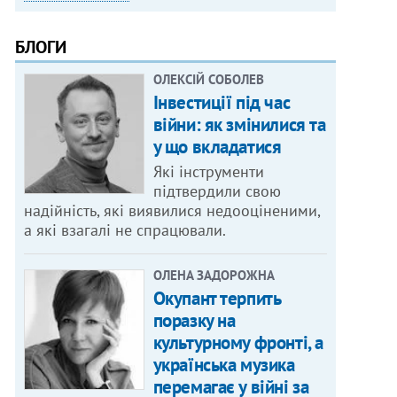
БЛОГИ
ОЛЕКСІЙ СОБОЛЕВ
Інвестиції під час
війни: як змінилися та
у що вкладатися
Які інструменти
підтвердили свою
надійність, які виявилися недооціненими,
а які взагалі не спрацювали.
ОЛЕНА ЗАДОРОЖНА
Окупант терпить
поразку на
культурному фронті, а
українська музика
перемагає у війні за