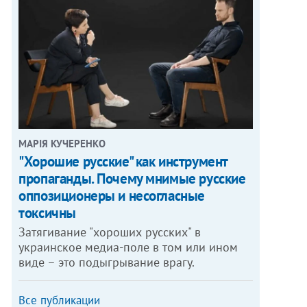
МАРІЯ КУЧЕРЕНКО
"Хорошие русские" как инструмент
пропаганды. Почему мнимые русские
оппозиционеры и несогласные
токсичны
Затягивание "хороших русских" в
украинское медиа-поле в том или ином
виде – это подыгрывание врагу.
Все публикации