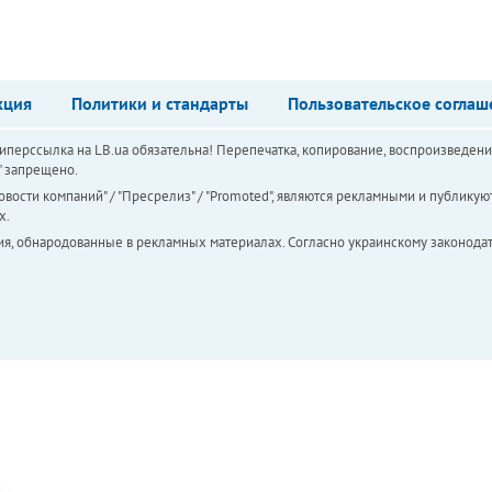
кция
Политики и стандарты
Пользовательское соглаш
перссылка на LB.ua обязательна! Перепечатка, копирование, воспроизведени
а" запрещено.
вости компаний" / "Пресрелиз" / "Promoted", являются рекламными и публикуют
х.
ия, обнародованные в рекламных материалах. Согласно украинскому законодат