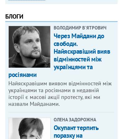
БЛОГИ
ВОЛОДИМИР В'ЯТРОВИЧ
Через Майдани до
свободи.
Найяскравіший вияв
відмінностей між
українцями та
росіянами
Найяскравішим виявом відмінностей між
українцями та росіянами в недавній
історії є масові акції протесту, які ми
назвали Майданами.
ОЛЕНА ЗАДОРОЖНА
Окупант терпить
поразку на