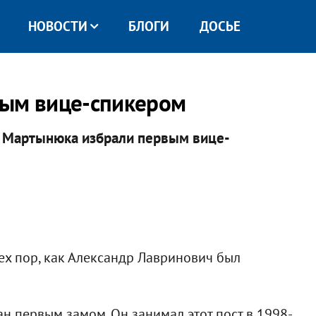
НОВОСТИ
БЛОГИ
ДОСЬЕ
вым вице-спикером
а Мартынюка избрали первым вице-
тех пор, как Александр Лавринович был
н первым замом. Он занимал этот пост в 1998-