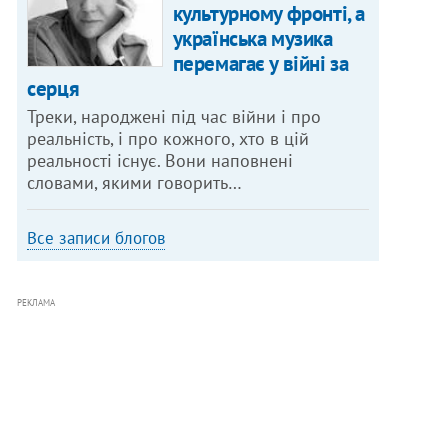
культурному фронті, а
українська музика
перемагає у війні за
серця
Треки, народжені під час війни і про
реальність, і про кожного, хто в цій
реальності існує. Вони наповнені
словами, якими говорить…
Все записи блогов
РЕКЛАМА