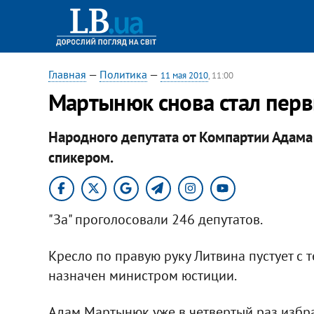
Главная
—
Политика
—
11 мая 2010
, 11:00
Мартынюк снова стал пер
Народного депутата от Компартии Адам
спикером.
"За" проголосовали 246 депутатов.
Кресло по правую руку Литвина пустует с 
назначен министром юстиции.
Адам Мартынюк уже в четвертый раз избра