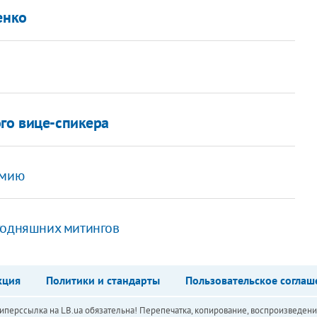
енко
ого вице-спикера
емию
годняшних митингов
кция
Политики и стандарты
Пользовательское соглаш
перссылка на LB.ua обязательна! Перепечатка, копирование, воспроизведени