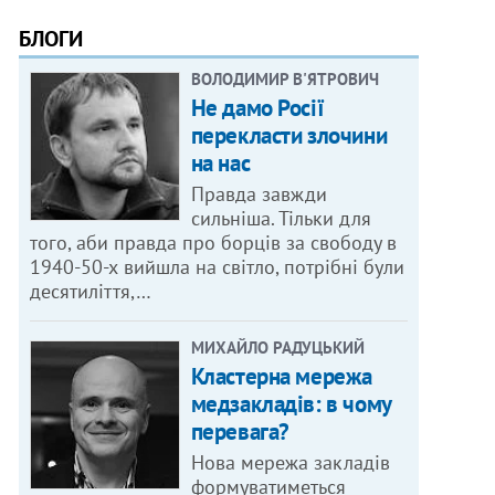
БЛОГИ
ВОЛОДИМИР В'ЯТРОВИЧ
Не дамо Росії
перекласти злочини
на нас
Правда завжди
сильніша. Тільки для
того, аби правда про борців за свободу в
1940-50-х вийшла на світло, потрібні були
десятиліття,…
МИХАЙЛО РАДУЦЬКИЙ
Кластерна мережа
медзакладів: в чому
перевага?
Нова мережа закладів
формуватиметься