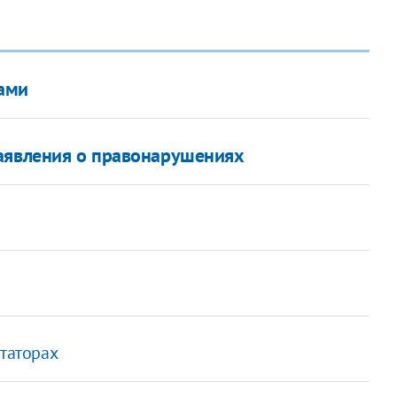
ами
заявления о правонарушениях
ктаторах