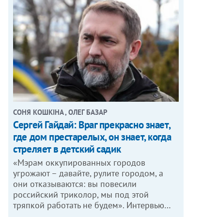
СОНЯ КОШКІНА , ОЛЕГ БАЗАР
Сергей Гайдай: Враг прекрасно знает,
где дом престарелых, он знает, когда
стреляет в детский садик
«Мэрам оккупированных городов
угрожают – давайте, рулите городом, а
они отказываются: вы повесили
российский триколор, мы под этой
тряпкой работать не будем». Интервью…