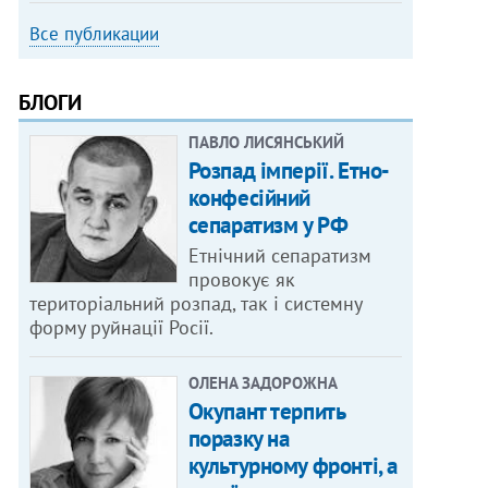
Все публикации
БЛОГИ
ПАВЛО ЛИСЯНСЬКИЙ
Розпад імперії. Етно-
конфесійний
сепаратизм у РФ
Етнічний сепаратизм
провокує як
територіальний розпад, так і системну
форму руйнації Росії.
ОЛЕНА ЗАДОРОЖНА
Окупант терпить
поразку на
культурному фронті, а