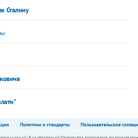
ик Сталину
вы
уковича
плати"
кция
Политики и стандарты
Пользовательское соглаш
перссылка на LB.ua обязательна! Перепечатка, копирование, воспроизведени