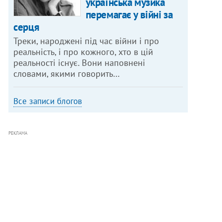
українська музика
перемагає у війні за
серця
Треки, народжені під час війни і про
реальність, і про кожного, хто в цій
реальності існує. Вони наповнені
словами, якими говорить…
Все записи блогов
РЕКЛАМА