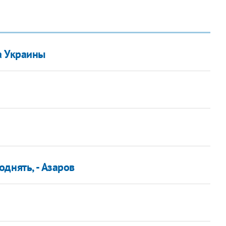
а Украины
днять, - Азаров