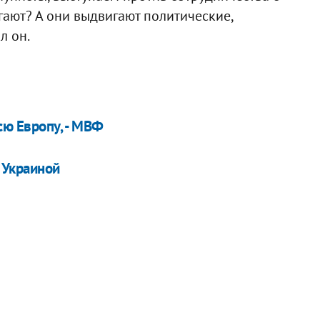
гают? А они выдвигают политические,
л он.
сю Европу, - МВФ
 Украиной