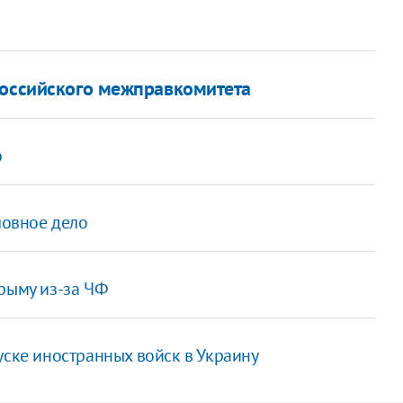
российского межправкомитета
р
ловное дело
рыму из-за ЧФ
уске иностранных войск в Украину