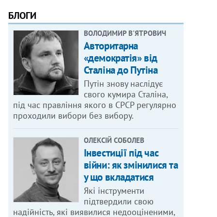
БЛОГИ
ВОЛОДИМИР В'ЯТРОВИЧ
Авторитарна
«демократія» від
Сталіна до Путіна
Путін знову наслідує
свого кумира Сталіна,
під час правління якого в СРСР регулярно
проходили вибори без вибору.
ОЛЕКСІЙ СОБОЛЕВ
Інвестиції під час
війни: як змінилися та
у що вкладатися
Які інструменти
підтвердили свою
надійність, які виявилися недооціненими,