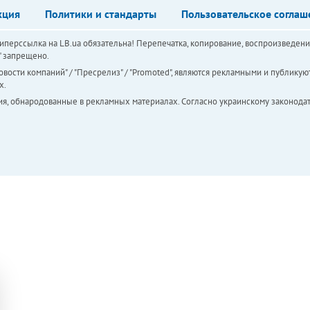
кция
Политики и стандарты
Пользовательское соглаш
перссылка на LB.ua обязательна! Перепечатка, копирование, воспроизведени
а" запрещено.
вости компаний" / "Пресрелиз" / "Promoted", являются рекламными и публикуют
х.
ия, обнародованные в рекламных материалах. Согласно украинскому законодат