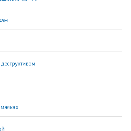
кам
 деструктивом
 маяках
ой