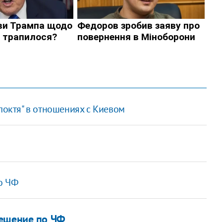
локтя" в отношениях с Киевом
о ЧФ
решение по ЧФ