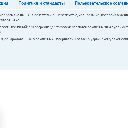
кция
Политики и стандарты
Пользовательское соглаш
перссылка на LB.ua обязательна! Перепечатка, копирование, воспроизведени
а" запрещено.
вости компаний" / "Пресрелиз" / "Promoted", являются рекламными и публикуют
х.
ия, обнародованные в рекламных материалах. Согласно украинскому законодат