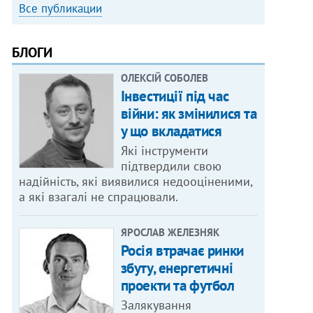
Все публикации
БЛОГИ
ОЛЕКСІЙ СОБОЛЕВ
Інвестиції під час
війни: як змінилися та
у що вкладатися
Які інструменти
підтвердили свою
надійність, які виявилися недооціненими,
а які взагалі не спрацювали.
ЯРОСЛАВ ЖЕЛЕЗНЯК
Росія втрачає ринки
збуту, енергетичні
проекти та футбол
Залякування