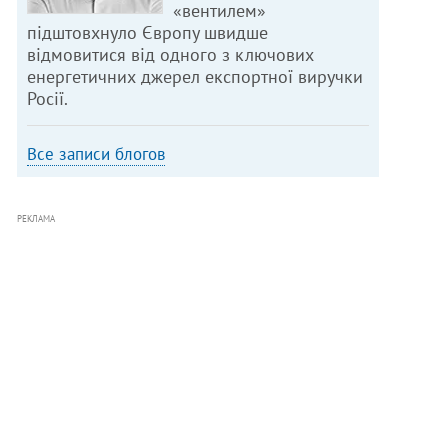
«вентилем»
підштовхнуло Європу швидше
відмовитися від одного з ключових
енергетичних джерел експортної виручки
Росії.
Все записи блогов
РЕКЛАМА