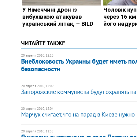
ЧИТАЙТЕ ТАКЖЕ
20 апреля 2010, 12:13
Внеблоковость Украины будет иметь по
безопасности
20 апреля 2010, 12:09
Запорожские коммунисты будут охранять па
20 апреля 2010, 12:04
Марчук считает, что на парад в Киеве нужно
20 апреля 2010, 11:55
Янукович выступит на съезде Партии р