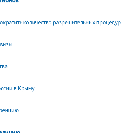
сократить количество разрешительных процедур
 визы
тва
оссии в Крыму
еренцию
оалицию