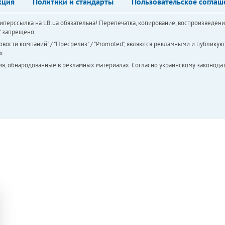
кция
Политики и стандарты
Пользовательское соглаш
перссылка на LB.ua обязательна! Перепечатка, копирование, воспроизведени
а" запрещено.
вости компаний" / "Пресрелиз" / "Promoted", являются рекламными и публикуют
х.
ия, обнародованные в рекламных материалах. Согласно украинскому законодат