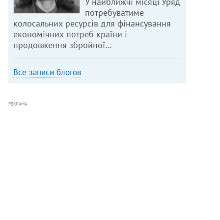
У найближчі місяці Уряд
потребуватиме
колосальних ресурсів для фінансування
економічних потреб країни і
продовження збройної…
Все записи блогов
РЕКЛАМА