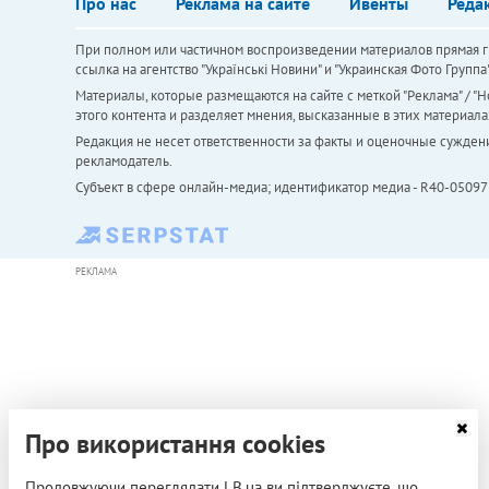
Про нас
Реклама на сайте
Ивенты
Реда
При полном или частичном воспроизведении материалов прямая ги
ссылка на агентство "Українськi Новини" и "Украинская Фото Групп
Материалы, которые размещаются на сайте с меткой "Реклама" / "Но
этого контента и разделяет мнения, высказанные в этих материала
Редакция не несет ответственности за факты и оценочные сужден
рекламодатель.
Субъект в сфере онлайн-медиа; идентификатор медиа - R40-05097
РЕКЛАМА
Про використання cookies
Продовжуючи переглядати LB.ua ви підтверджуєте, що