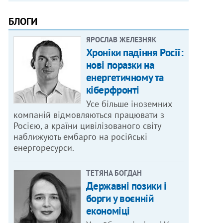
БЛОГИ
ЯРОСЛАВ ЖЕЛЕЗНЯК
Хроніки падіння Росії:
нові поразки на
енергетичному та
кіберфронті
Усе більше іноземних
компаній відмовляються працювати з
Росією, а країни цивілізованого світу
наближують ембарго на російські
енергоресурси.
ТЕТЯНА БОГДАН
Державні позики і
борги у воєнній
економіці