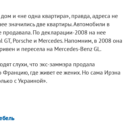
 дом и «не одна квартира», правда, адреса не
нее значились две квартиры. Автомобили в
е продавала. По декларации-2008 на нее
 GT, Porsche и Mercedes. Напомним, в 2008 она
ривен и пересела на Мercedes-Вenz GL.
одят слухи, что экс-заммэра продала
о Францию, где живет ее жених. Но сама Ирэна
олько с Украиной».
мебель