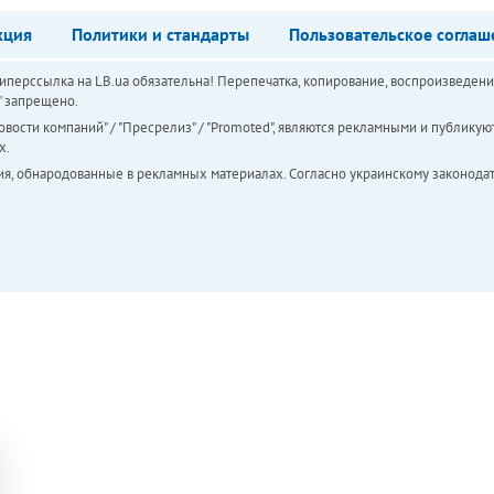
кция
Политики и стандарты
Пользовательское соглаш
перссылка на LB.ua обязательна! Перепечатка, копирование, воспроизведени
а" запрещено.
вости компаний" / "Пресрелиз" / "Promoted", являются рекламными и публикуют
х.
ия, обнародованные в рекламных материалах. Согласно украинскому законодат