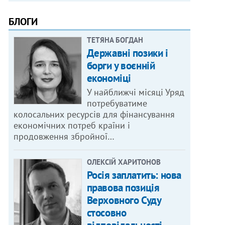
БЛОГИ
ТЕТЯНА БОГДАН
Державні позики і
борги у воєнній
економіці
У найближчі місяці Уряд
потребуватиме
колосальних ресурсів для фінансування
економічних потреб країни і
продовження збройної…
ОЛЕКСІЙ ХАРИТОНОВ
Росія заплатить: нова
правова позиція
Верховного Суду
стосовно