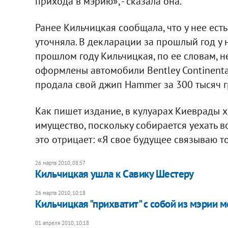
прихода в мэрию», - сказала она.
Ранее Кильчицкая сообщала, что у нее есть
уточняла. В декларации за прошлый год у 
прошлом году Кильчицкая, по ее словам, н
оформлены автомобили Bentley Continental
продала свой джип Hammer за 300 тысяч г
Как пишет издание, в кулуарах Киеврады х
имущество, поскольку собирается уехать в
это отрицает: «Я свое будущее связываю т
26 марта 2010, 08:57
Кильчицкая ушла к Савику Шестеру
26 марта 2010, 10:18
Кильчицкая "прихватит" с собой из мэрии 
01 апреля 2010, 10:18