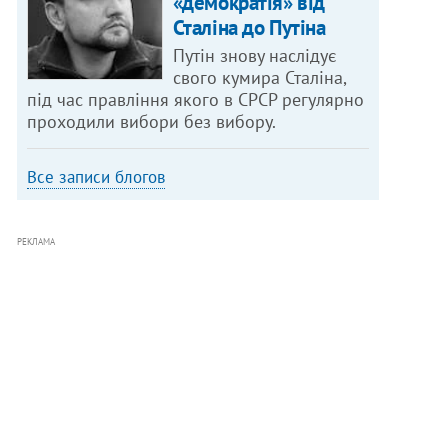
«демократія» від
Сталіна до Путіна
Путін знову наслідує
свого кумира Сталіна,
під час правління якого в СРСР регулярно
проходили вибори без вибору.
Все записи блогов
РЕКЛАМА