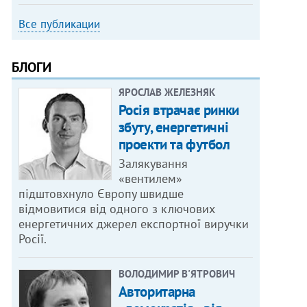
Все публикации
БЛОГИ
ЯРОСЛАВ ЖЕЛЕЗНЯК
Росія втрачає ринки
збуту, енергетичні
проекти та футбол
Залякування
«вентилем»
підштовхнуло Європу швидше
відмовитися від одного з ключових
енергетичних джерел експортної виручки
Росії.
ВОЛОДИМИР В'ЯТРОВИЧ
Авторитарна