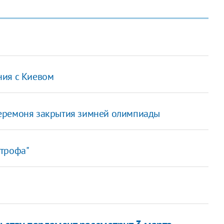
ния с Киевом
церемоня закрытия зимней олимпиады
строфа"