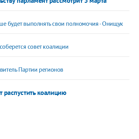
ьству парламент рассмотрит 3 марта
ьше будет выполнять свои полномочия - Онищук
соберется совет коалиции
витель Партии регионов
т распустить коалицию