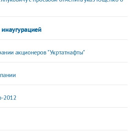
 инаугурацией
брании акционеров "Укртатнафты"
мпании
о-2012