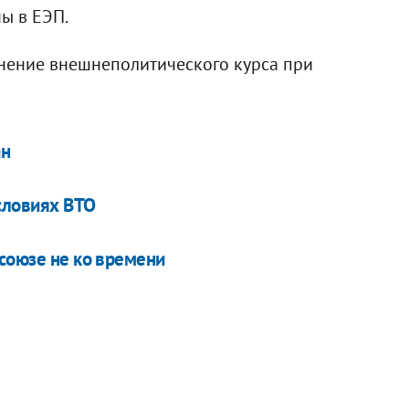
ы в ЕЭП.
нение внешнеполитического курса при
ан
условиях ВТО
 союзе не ко времени