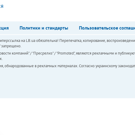
ся
кция
Политики и стандарты
Пользовательское соглаш
перссылка на LB.ua обязательна! Перепечатка, копирование, воспроизведени
а" запрещено.
вости компаний" / "Пресрелиз" / "Promoted", являются рекламными и публикуют
х.
ия, обнародованные в рекламных материалах. Согласно украинскому законодат