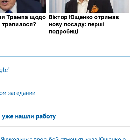
gle"
ном заседании
 уже нашли работу
 Януковичу с просьбой отменить указ Ющенко о