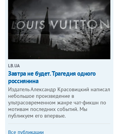
LB.UA
Завтра не будет. Трагедия одного
россиянина
Издатель Александр Красовицкий написал
небольшое произведение в
ультрасовременном жанре чат-фикшн по
мотивам последних событий. Мы
публикуем его впервые.
Все публикации