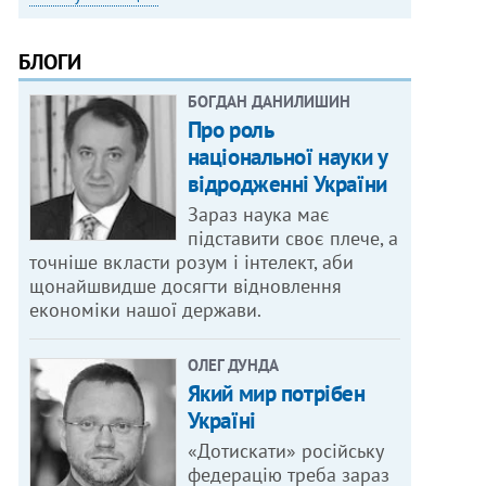
БЛОГИ
БОГДАН ДАНИЛИШИН
Про роль
національної науки у
відродженні України
Зараз наука має
підставити своє плече, а
точніше вкласти розум і інтелект, аби
щонайшвидше досягти відновлення
економіки нашої держави.
ОЛЕГ ДУНДА
Який мир потрібен
Україні
«Дотискати» російську
федерацію треба зараз