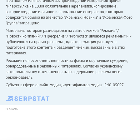
При полном или частичном воспроизведении материалов прямая
гиперссылка на LB.ua обязательна! Перепечатка, копирование,
воспроизведение или иное использование материалов, в которых
содержится ссылка на агентство "Українськi Новини" и "Украинская Фото
Группа" запрещено.
Материалы, которые размещаются на сайте с меткой "Реклама" /
"Новости компаний" / "Пресрелиз" / "Promoted", являются рекламными и
публикуются на правах рекламы. , однако редакция участвует в
подготовке этого контента и разделяет мнения, высказанные в этих
материалах.
Редакция не несет ответственности за факты и оценочные суждения,
обнародованные в рекламных материалах. Согласно украинскому
законодательству, ответственность за содержание рекламы несет
рекламодатель.
Субъект в сфере онлайн-медиа; идентификатор медиа - R40-05097
РЕКЛАМА