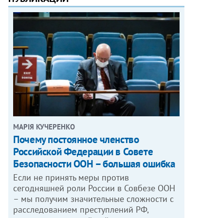
МАРІЯ КУЧЕРЕНКО
​Почему постоянное членство
Российской Федерации в Совете
Безопасности ООН – большая ошибка
Если не принять меры против
сегодняшней роли России в Совбезе ООН
– мы получим значительные сложности с
расследованием преступлений РФ,