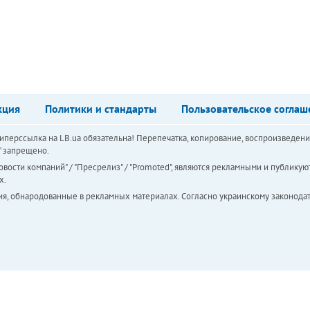
кция
Политики и стандарты
Пользовательское соглаш
перссылка на LB.ua обязательна! Перепечатка, копирование, воспроизведени
а" запрещено.
вости компаний" / "Пресрелиз" / "Promoted", являются рекламными и публикуют
х.
ия, обнародованные в рекламных материалах. Согласно украинскому законодат