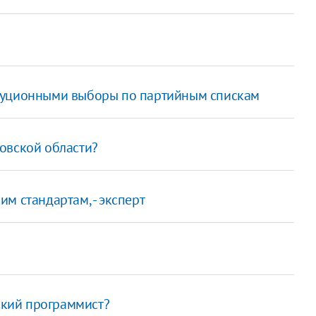
туционными выборы по партийным спискам
овской области?
м стандартам, - эксперт
нский программист?