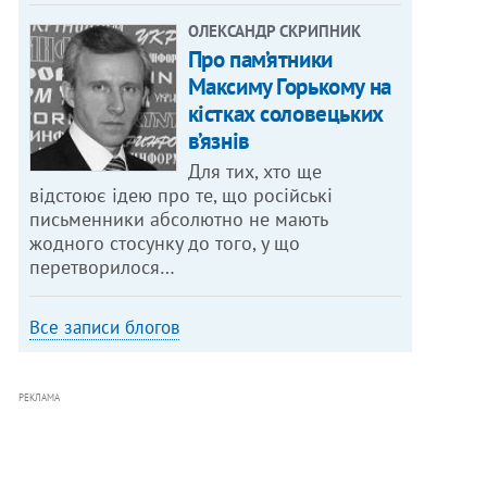
ОЛЕКСАНДР СКРИПНИК
Про пам’ятники
Максиму Горькому на
кістках соловецьких
в’язнів
Для тих, хто ще
відстоює ідею про те, що російські
письменники абсолютно не мають
жодного стосунку до того, у що
перетворилося…
Все записи блогов
РЕКЛАМА