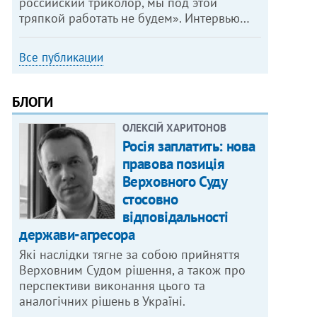
российский триколор, мы под этой
тряпкой работать не будем». Интервью…
Все публикации
БЛОГИ
ОЛЕКСІЙ ХАРИТОНОВ
Росія заплатить: нова
правова позиція
Верховного Суду
стосовно
відповідальності
держави-агресора
Які наслідки тягне за собою прийняття
Верховним Судом рішення, а також про
перспективи виконання цього та
аналогічних рішень в Україні.