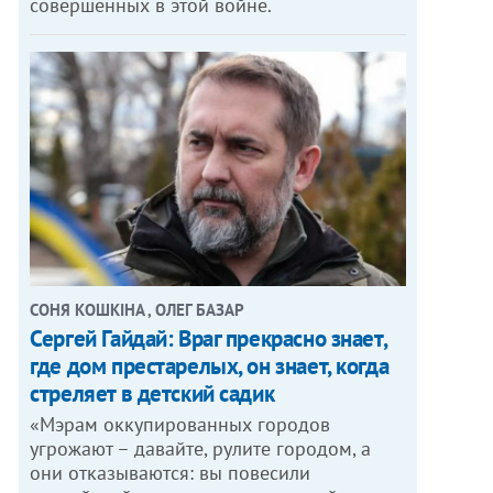
совершенных в этой войне.
СОНЯ КОШКІНА , ОЛЕГ БАЗАР
Сергей Гайдай: Враг прекрасно знает,
где дом престарелых, он знает, когда
стреляет в детский садик
«Мэрам оккупированных городов
угрожают – давайте, рулите городом, а
они отказываются: вы повесили