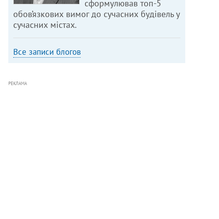
сформулював топ-5
обов’язкових вимог до сучасних будівель у
сучасних містах.
Все записи блогов
РЕКЛАМА