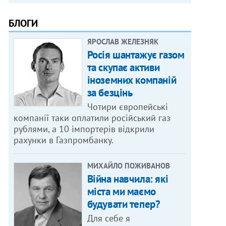
БЛОГИ
ЯРОСЛАВ ЖЕЛЕЗНЯК
Росія шантажує газом
та скупає активи
іноземних компаній
за безцінь
Чотири європейські
компанії таки оплатили російський газ
рублями, а 10 імпортерів відкрили
рахунки в Газпромбанку.
МИХАЙЛО ПОЖИВАНОВ
Війна навчила: які
міста ми маємо
будувати тепер?
Для себе я