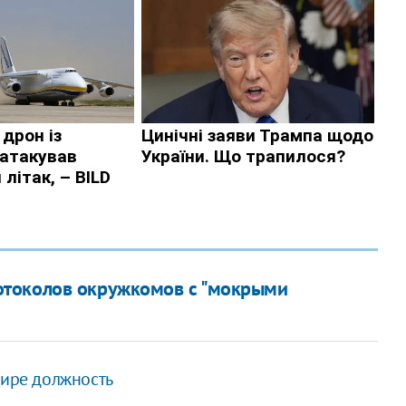
отоколов окружкомов с "мокрыми
мире должность