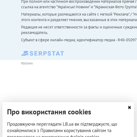
При полном или частичном воспроизведении материалов прямая ги
ссылка на агентство "Українськi Новини" и "Украинская Фото Групп
Материалы, которые размещаются на сайте с меткой "Реклама" / "Но
этого контента и разделяет мнения, высказанные в этих материала
Редакция не несет ответственности за факты и оценочные сужден
рекламодатель.
Субъект в сфере онлайн-медиа; идентификатор медиа - R40-05097
РЕКЛАМА
Про використання cookies
Продовжуючи переглядати LB.ua ви підтверджуєте, що
ознайомилися з Правилами користування сайтом та
погоджуєтеся на використання файлів cookies