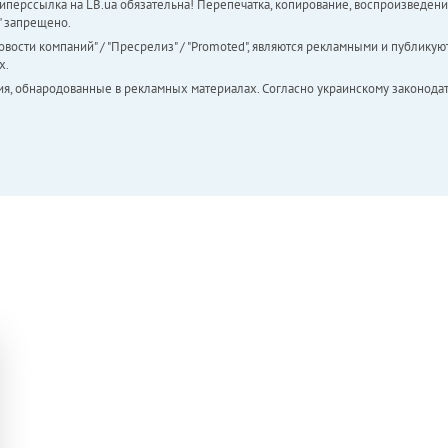
перссылка на LB.ua обязательна! Перепечатка, копирование, воспроизведени
а" запрещено.
вости компаний" / "Пресрелиз" / "Promoted", являются рекламными и публикуют
х.
ия, обнародованные в рекламных материалах. Согласно украинскому законодат