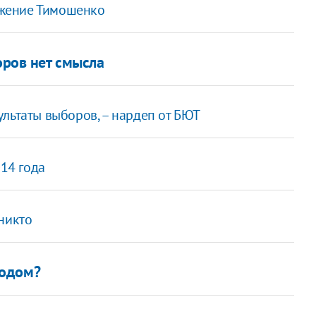
жение Тимошенко
оров нет смысла
льтаты выборов, – нардеп от БЮТ
014 года
никто
родом?