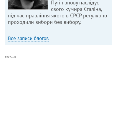
Путін знову наслідує
свого кумира Сталіна,
під час правління якого в СРСР регулярно
проходили вибори без вибору.
Все записи блогов
РЕКЛАМА