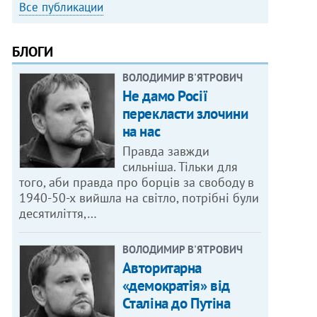
Все публикации
БЛОГИ
ВОЛОДИМИР В'ЯТРОВИЧ
Не дамо Росії
перекласти злочини
на нас
Правда завжди
сильніша. Тільки для
того, аби правда про борців за свободу в
1940-50-х вийшла на світло, потрібні були
десятиліття,…
ВОЛОДИМИР В'ЯТРОВИЧ
Авторитарна
«демократія» від
Сталіна до Путіна