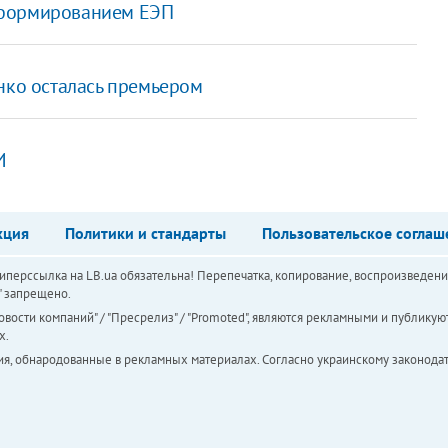
 формированием ЕЭП
нко осталась премьером
И
кция
Политики и стандарты
Пользовательское соглаш
перссылка на LB.ua обязательна! Перепечатка, копирование, воспроизведени
а" запрещено.
вости компаний" / "Пресрелиз" / "Promoted", являются рекламными и публикуют
х.
ия, обнародованные в рекламных материалах. Согласно украинскому законодат