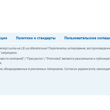
кция
Политики и стандарты
Пользовательское соглаш
перссылка на LB.ua обязательна! Перепечатка, копирование, воспроизведени
а" запрещено.
вости компаний" / "Пресрелиз" / "Promoted", являются рекламными и публикуют
х.
ия, обнародованные в рекламных материалах. Согласно украинскому законодат