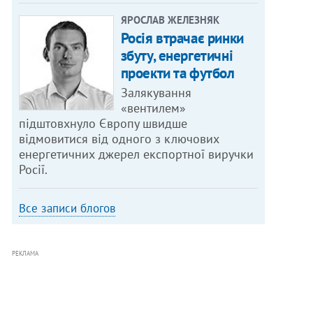
ЯРОСЛАВ ЖЕЛЕЗНЯК
Росія втрачає ринки
збуту, енергетичні
проекти та футбол
Залякування
«вентилем»
підштовхнуло Європу швидше
відмовитися від одного з ключових
енергетичних джерел експортної виручки
Росії.
Все записи блогов
РЕКЛАМА