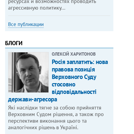
ресурсах и возможностях проводить
агрессивную политику…
Все публикации
БЛОГИ
ОЛЕКСІЙ ХАРИТОНОВ
Росія заплатить: нова
правова позиція
Верховного Суду
стосовно
відповідальності
держави-агресора
Які наслідки тягне за собою прийняття
Верховним Судом рішення, а також про
перспективи виконання цього та
аналогічних рішень в Україні.