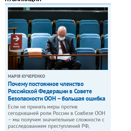
МАРІЯ КУЧЕРЕНКО
​Почему постоянное членство
Российской Федерации в Совете
Безопасности ООН – большая ошибка
Если не принять меры против
сегодняшней роли России в Совбезе ООН
– мы получим значительные сложности с
расследованием преступлений РФ,