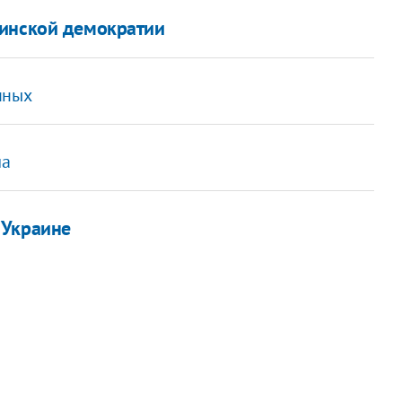
аинской демократии
нных
ла
 Украине