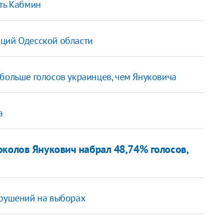
ать Кабмин
аций Одесской области
больше голосов украинцев, чем Януковича
а
околов Янукович набрал 48,74% голосов,
арушений на выборах