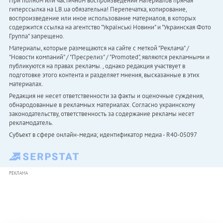
При полном или частичном воспроизведении материалов прямая
гиперссылка на LB.ua обязательна! Перепечатка, копирование,
воспроизведение или иное использование материалов, в которых
содержится ссылка на агентство "Українськi Новини" и "Украинская Фото
Группа" запрещено.
Материалы, которые размещаются на сайте с меткой "Реклама" /
"Новости компаний" / "Пресрелиз" / "Promoted", являются рекламными и
публикуются на правах рекламы. , однако редакция участвует в
подготовке этого контента и разделяет мнения, высказанные в этих
материалах.
Редакция не несет ответственности за факты и оценочные суждения,
обнародованные в рекламных материалах. Согласно украинскому
законодательству, ответственность за содержание рекламы несет
рекламодатель.
Субъект в сфере онлайн-медиа; идентификатор медиа - R40-05097
РЕКЛАМА