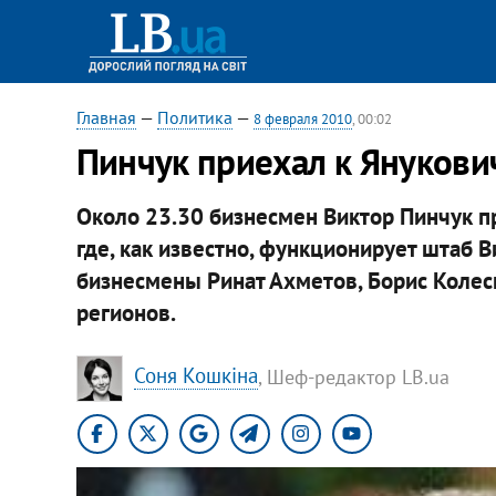
Главная
—
Политика
—
8 февраля 2010
, 00:02
Пинчук приехал к Янукови
Около 23.30 бизнесмен Виктор Пинчук п
где, как известно, функционирует штаб В
бизнесмены Ринат Ахметов, Борис Колес
регионов.
Соня Кошкіна
, Шеф-редактор LB.ua