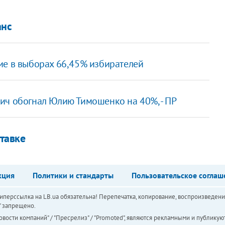
анс
ие в выборах 66,45% избирателей
ич обогнал Юлию Тимошенко на 40%, - ПР
тавке
кция
Политики и стандарты
Пользовательское соглаш
перссылка на LB.ua обязательна! Перепечатка, копирование, воспроизведени
а" запрещено.
вости компаний" / "Пресрелиз" / "Promoted", являются рекламными и публикуют