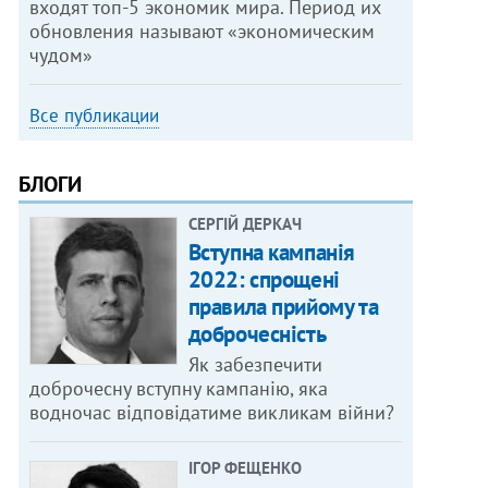
входят топ-5 экономик мира. Период их
обновления называют «экономическим
чудом»
Все публикации
БЛОГИ
СЕРГІЙ ДЕРКАЧ
Вступна кампанія
2022: спрощені
правила прийому та
доброчесність
Як забезпечити
доброчесну вступну кампанію, яка
водночас відповідатиме викликам війни?
ІГОР ФЕЩЕНКО