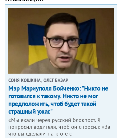
СОНЯ КОШКІНА , ОЛЕГ БАЗАР
Мэр Мариуполя Бойченко: "Никто не
готовился к такому. Никто не мог
предположить, чтоб будет такой
страшный ужас"
«Мы ехали через русский блокпост. Я
попросил водителя, чтоб он спросил: «За
что вы сделали т-а-к-о-е с