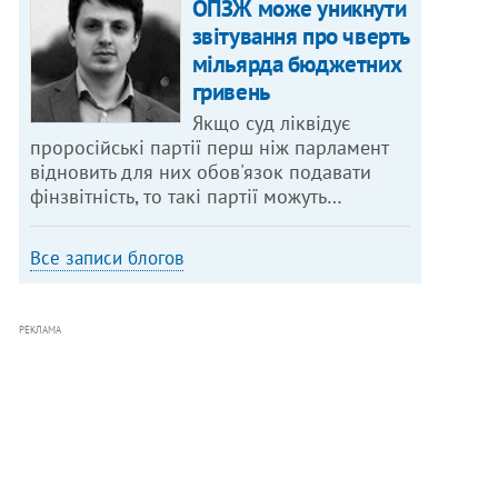
ОПЗЖ може уникнути
звітування про чверть
мільярда бюджетних
гривень
Якщо суд ліквідує
проросійські партії перш ніж парламент
відновить для них обов'язок подавати
фінзвітність, то такі партії можуть…
Все записи блогов
РЕКЛАМА