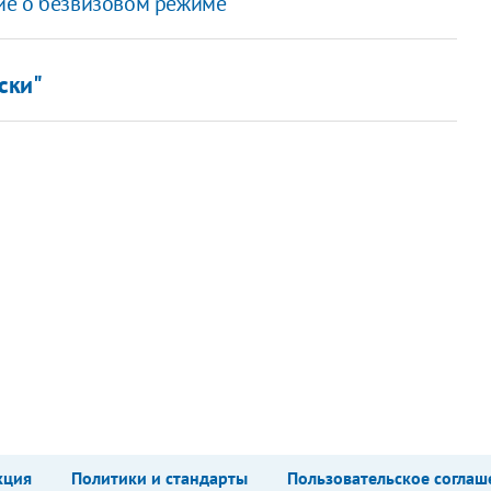
ие о безвизовом режиме
ски"
кция
Политики и стандарты
Пользовательское соглаш