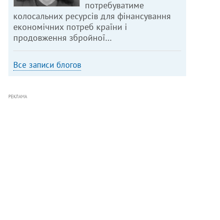
потребуватиме
колосальних ресурсів для фінансування
економічних потреб країни і
продовження збройної…
Все записи блогов
РЕКЛАМА