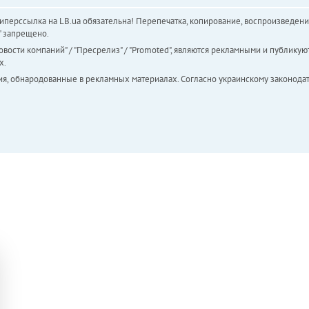
перссылка на LB.ua обязательна! Перепечатка, копирование, воспроизведени
а" запрещено.
вости компаний" / "Пресрелиз" / "Promoted", являются рекламными и публикуют
х.
ия, обнародованные в рекламных материалах. Согласно украинскому законодат