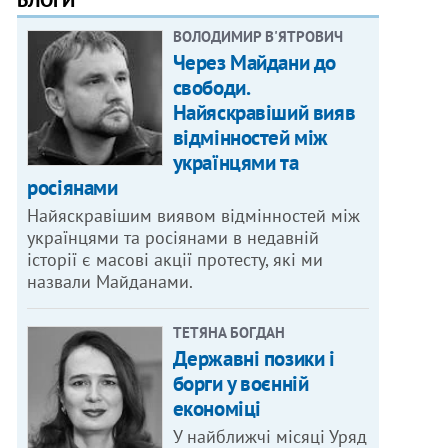
БЛОГИ
ВОЛОДИМИР В'ЯТРОВИЧ
Через Майдани до
свободи.
Найяскравіший вияв
відмінностей між
українцями та
росіянами
Найяскравішим виявом відмінностей між
українцями та росіянами в недавній
історії є масові акції протесту, які ми
назвали Майданами.
ТЕТЯНА БОГДАН
Державні позики і
борги у воєнній
економіці
У найближчі місяці Уряд