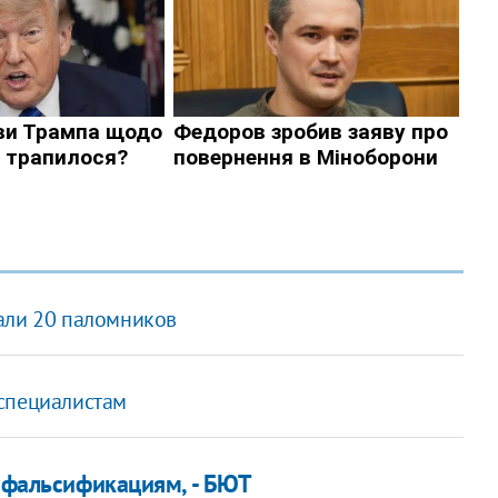
али 20 паломников
 специалистам
к фальсификациям, - БЮТ