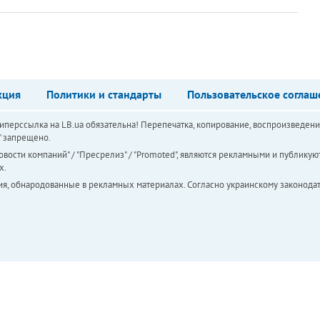
кция
Политики и стандарты
Пользовательское соглаш
перссылка на LB.ua обязательна! Перепечатка, копирование, воспроизведени
а" запрещено.
вости компаний" / "Пресрелиз" / "Promoted", являются рекламными и публикуют
х.
ия, обнародованные в рекламных материалах. Согласно украинскому законодат