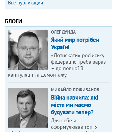
Все публикации
БЛОГИ
ОЛЕГ ДУНДА
Який мир потрібен
Україні
«Дотискати» російську
федерацію треба зараз
– до повної її
капітуляції та демонтажу.
МИХАЙЛО ПОЖИВАНОВ
Війна навчила: які
міста ми маємо
будувати тепер?
Для себе я
сформулював топ-5