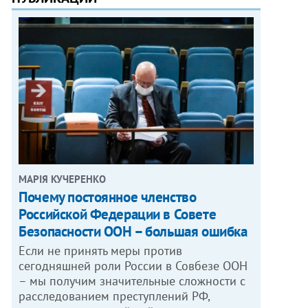
МАРІЯ КУЧЕРЕНКО
​Почему постоянное членство
Российской Федерации в Совете
Безопасности ООН – большая ошибка
Если не принять меры против
сегодняшней роли России в Совбезе ООН
– мы получим значительные сложности с
расследованием преступлений РФ,