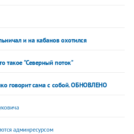
ьничал и на кабанов охотился
то такое "Северный поток"
нко говорит сама с собой. ОБНОВЛЕНО
уковича
уются админресурсом