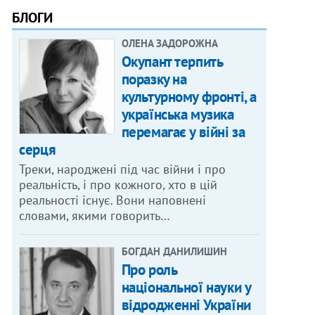
БЛОГИ
ОЛЕНА ЗАДОРОЖНА
Окупант терпить
поразку на
культурному фронті, а
українська музика
перемагає у війні за
серця
Треки, народжені під час війни і про
реальність, і про кожного, хто в цій
реальності існує. Вони наповнені
словами, якими говорить…
БОГДАН ДАНИЛИШИН
Про роль
національної науки у
відродженні України