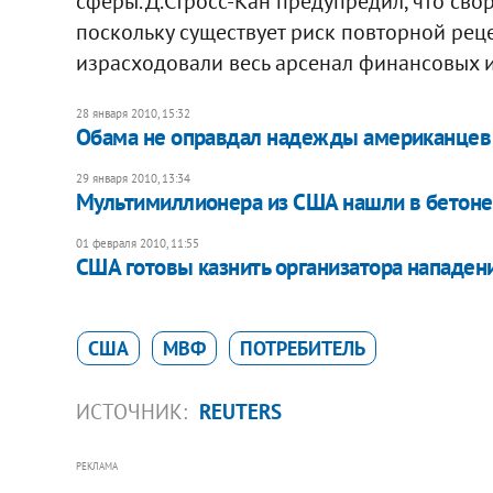
сферы. Д.Стросс-Кан предупредил, что св
поскольку существует риск повторной реце
израсходовали весь арсенал финансовых 
28 января 2010, 15:32
Обама не оправдал надежды американцев
29 января 2010, 13:34
Мультимиллионера из США нашли в бетоне
01 февраля 2010, 11:55
США готовы казнить организатора нападен
США
МВФ
ПОТРЕБИТЕЛЬ
ИСТОЧНИК:
REUTERS
РЕКЛАМА