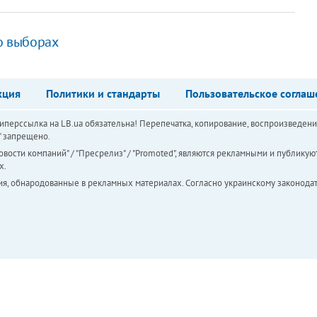
 о выборах
кция
Политики и стандарты
Пользовательское соглаш
перссылка на LB.ua обязательна! Перепечатка, копирование, воспроизведени
а" запрещено.
вости компаний" / "Пресрелиз" / "Promoted", являются рекламными и публикуют
х.
ия, обнародованные в рекламных материалах. Согласно украинскому законодат