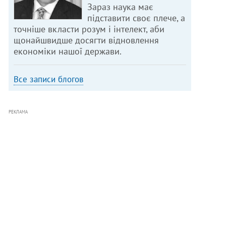
Зараз наука має
підставити своє плече, а
точніше вкласти розум і інтелект, аби
щонайшвидше досягти відновлення
економіки нашої держави.
Все записи блогов
РЕКЛАМА