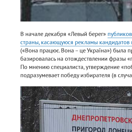
В начале декабря «Левый берег»
публиков
страны, касающуюся рекламы кандидатов 
(«Вона працює. Вона – це Україна») была п
базировалась на отождествлении фразы «
По мнению специалиста, утверждение «побе
подразумевает победу избирателя (в случа