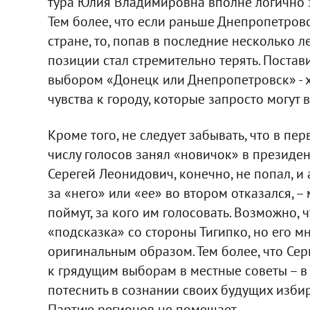
тура Юлия Владимировна вполне логично з
Тем более, что если раньше Днепропетров
стране, то, попав в последние несколько л
позиции стал стремительно терять. Поста
выбором «Донецк или Днепропетровск» - х
чувства к городу, которые запросто могут 
Кроме того, не следует забывать, что в пе
числу голосов занял «новичок» в президен
Серегей Леонидович, конечно, не попал, и 
за «него» или «ее» во втором отказался, –
поймут, за кого им голосовать. Возможно,
«подсказка» со стороны Тигипко, но его м
оригинальным образом. Тем более, что Се
к грядущим выборам в местные советы – в 
потеснить в сознании своих будущих избир
Партию регионов не помешает.