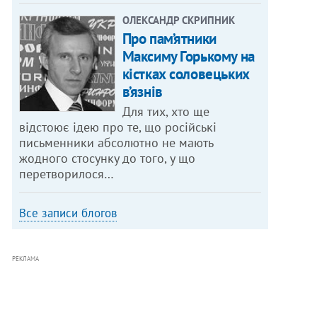
ОЛЕКСАНДР СКРИПНИК
Про пам’ятники
Максиму Горькому на
кістках соловецьких
в’язнів
Для тих, хто ще
відстоює ідею про те, що російські
письменники абсолютно не мають
жодного стосунку до того, у що
перетворилося…
Все записи блогов
РЕКЛАМА