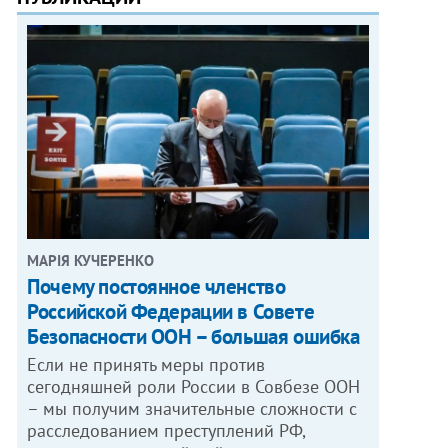
МАРІЯ КУЧЕРЕНКО
​Почему постоянное членство
Российской Федерации в Совете
Безопасности ООН – большая ошибка
Если не принять меры против
сегодняшней роли России в Совбезе ООН
– мы получим значительные сложности с
расследованием преступлений РФ,