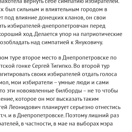
ахотела вернуть себе симпатию избирателей.
ск был сильным и влиятельным городом в
ет под влияние донецких кланов, он свои
вить избирателей-днепропетровчан перед
ороший ход. Делается упор на патриотические
возобладать над симпатией к Януковичу.
рвом туре второе место в Днепропетровске по
тской гонке Сергей Тигипко. Во второй тур
агитировать своих избирателей отдать голоса
 мол, мои избиратели – умные люди и сами
 что эти новоявленные билборды – не то чтобы
нение, которое он мог высказать таким
ргей Леонидович планирует серьезно отнестись
т.ч. и в Днепропетровске. Поэтому лишний раз
ателей, в частности, в мае на выборах мэра