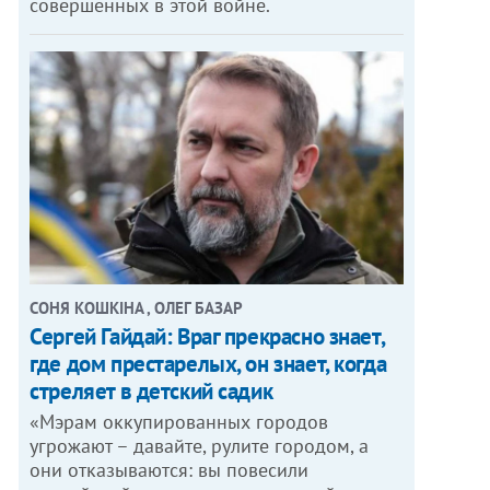
совершенных в этой войне.
СОНЯ КОШКІНА , ОЛЕГ БАЗАР
Сергей Гайдай: Враг прекрасно знает,
где дом престарелых, он знает, когда
стреляет в детский садик
«Мэрам оккупированных городов
угрожают – давайте, рулите городом, а
они отказываются: вы повесили