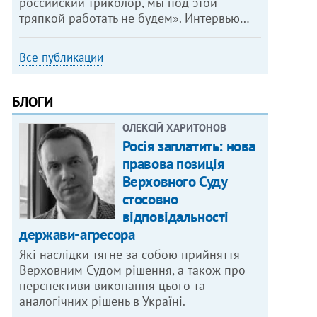
российский триколор, мы под этой
тряпкой работать не будем». Интервью…
Все публикации
БЛОГИ
ОЛЕКСІЙ ХАРИТОНОВ
Росія заплатить: нова
правова позиція
Верховного Суду
стосовно
відповідальності
держави-агресора
Які наслідки тягне за собою прийняття
Верховним Судом рішення, а також про
перспективи виконання цього та
аналогічних рішень в Україні.