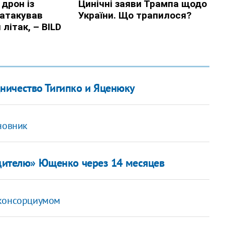
ничество Тигипко и Яценюку
новник
дителю» Ющенко через 14 месяцев
 консорциумом