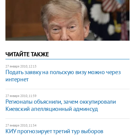
ЧИТАЙТЕ ТАКЖЕ
27 января 2010, 12:13
Подать заявку на польскую визу можно через
интернет
27 января 2010, 11:59
Регионалы объяснили, зачем оккупировали
Киевский апелляционный админсуд
27 января 2010, 11:54
КИУ прогнозирует третий тур выборов