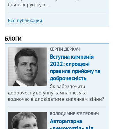
бояться русскую…
Все публикации
БЛОГИ
СЕРГІЙ ДЕРКАЧ
Вступна кампанія
2022: спрощені
правила прийому та
доброчесність
Як забезпечити
доброчесну вступну кампанію, яка
водночас відповідатиме викликам війни?
ВОЛОДИМИР В'ЯТРОВИЧ
Авторитарна
«демократія» від