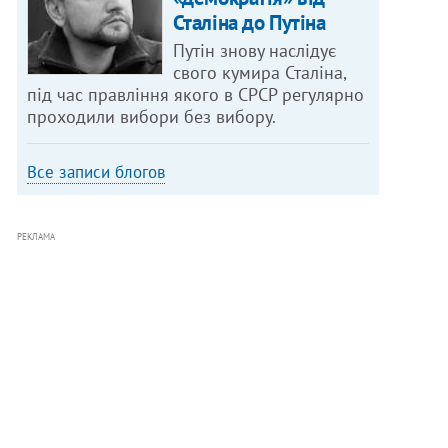
Сталіна до Путіна
Путін знову наслідує
свого кумира Сталіна,
під час правління якого в СРСР регулярно
проходили вибори без вибору.
Все записи блогов
РЕКЛАМА