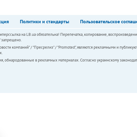
кция
Политики и стандарты
Пользовательское соглаш
перссылка на LB.ua обязательна! Перепечатка, копирование, воспроизведени
а" запрещено.
вости компаний" / "Пресрелиз" / "Promoted", являются рекламными и публикуют
х.
ия, обнародованные в рекламных материалах. Согласно украинскому законодат