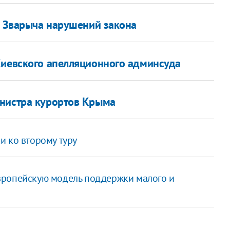
у Зварыча нарушений закона
Киевского апелляционного админсуда
инистра курортов Крыма
и ко второму туру
вропейскую модель поддержки малого и