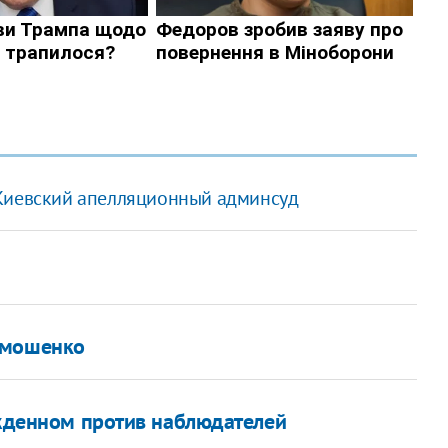
 Киевский апелляционный админсуд
имошенко
ужденном против наблюдателей