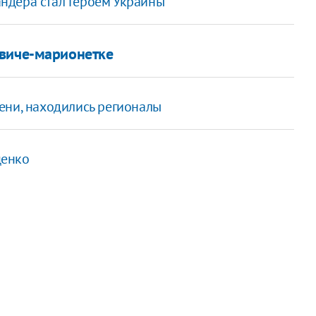
Бандера стал Героем Украины
овиче-марионетке
ени, находились регионалы
щенко