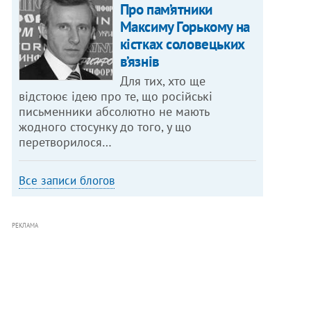
Про пам’ятники
Максиму Горькому на
кістках соловецьких
в’язнів
Для тих, хто ще
відстоює ідею про те, що російські
письменники абсолютно не мають
жодного стосунку до того, у що
перетворилося…
Все записи блогов
РЕКЛАМА