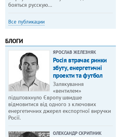
бояться русскую…
Все публикации
БЛОГИ
ЯРОСЛАВ ЖЕЛЕЗНЯК
Росія втрачає ринки
збуту, енергетичні
проекти та футбол
Залякування
«вентилем»
підштовхнуло Європу швидше
відмовитися від одного з ключових
енергетичних джерел експортної виручки
Росії.
ОЛЕКСАНДР СКРИПНИК