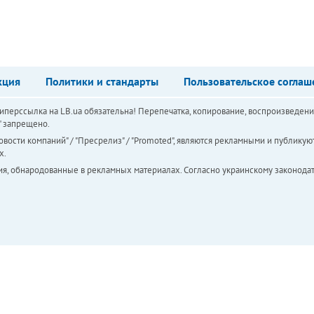
кция
Политики и стандарты
Пользовательское соглаш
перссылка на LB.ua обязательна! Перепечатка, копирование, воспроизведени
а" запрещено.
вости компаний" / "Пресрелиз" / "Promoted", являются рекламными и публикуют
х.
ия, обнародованные в рекламных материалах. Согласно украинскому законодат