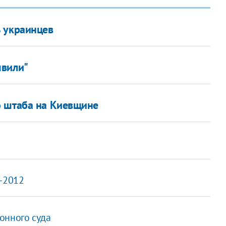
% украинцев
швили"
о штаба на Киевщине
о-2012
онного суда