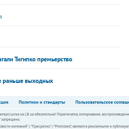
а
агали Тигипко премьерство
не раньше выходных
кция
Политики и стандарты
Пользовательское соглаш
перссылка на LB.ua обязательна! Перепечатка, копирование, воспроизведени
а" запрещено.
вости компаний" / "Пресрелиз" / "Promoted", являются рекламными и публикуют