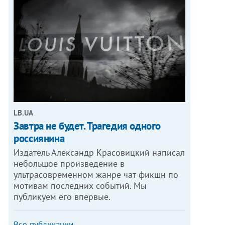
LB.UA
Завтра не будет. Трагедия одного
россиянина
Издатель Александр Красовицкий написал
небольшое произведение в
ультрасовременном жанре чат-фикшн по
мотивам последних событий. Мы
публикуем его впервые.
Все публикации