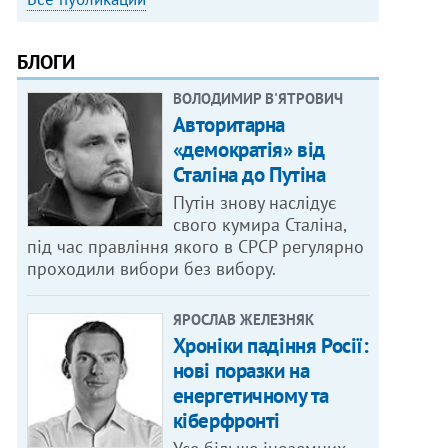
БЛОГИ
ВОЛОДИМИР В'ЯТРОВИЧ
Авторитарна
«демократія» від
Сталіна до Путіна
Путін знову наслідує
свого кумира Сталіна,
під час правління якого в СРСР регулярно
проходили вибори без вибору.
ЯРОСЛАВ ЖЕЛЕЗНЯК
Хроніки падіння Росії:
нові поразки на
енергетичному та
кіберфронті