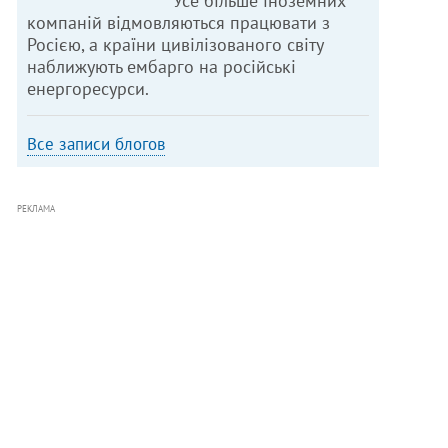
Усе більше іноземних
компаній відмовляються працювати з
Росією, а країни цивілізованого світу
наближують ембарго на російські
енергоресурси.
Все записи блогов
РЕКЛАМА