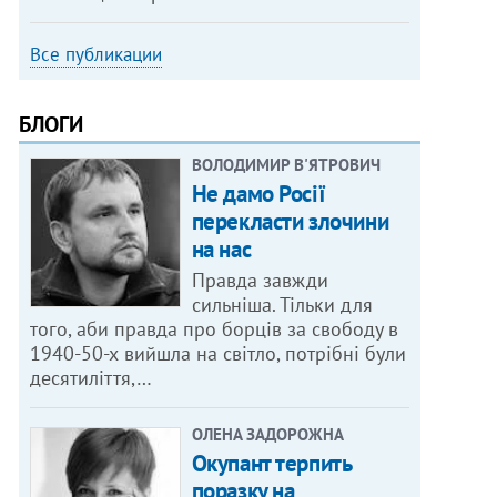
Все публикации
БЛОГИ
ВОЛОДИМИР В'ЯТРОВИЧ
Не дамо Росії
перекласти злочини
на нас
Правда завжди
сильніша. Тільки для
того, аби правда про борців за свободу в
1940-50-х вийшла на світло, потрібні були
десятиліття,…
ОЛЕНА ЗАДОРОЖНА
Окупант терпить
поразку на