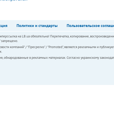
кция
Политики и стандарты
Пользовательское соглаш
перссылка на LB.ua обязательна! Перепечатка, копирование, воспроизведени
а" запрещено.
вости компаний" / "Пресрелиз" / "Promoted", являются рекламными и публикуют
х.
ия, обнародованные в рекламных материалах. Согласно украинскому законодат