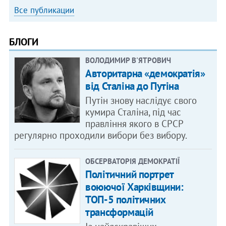
Все публикации
БЛОГИ
ВОЛОДИМИР В'ЯТРОВИЧ
Авторитарна «демократія»
від Сталіна до Путіна
Путін знову наслідує свого
кумира Сталіна, під час
правління якого в СРСР
регулярно проходили вибори без вибору.
ОБСЕРВАТОРІЯ ДЕМОКРАТІЇ
Політичний портрет
воюючої Харківщини:
ТОП-5 політичних
трансформацій