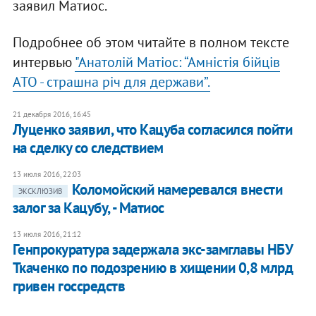
заявил Матиос.
Подробнее об этом читайте в полном тексте
интервью
"Анатолій Матіос: “Амністія бійців
АТО - страшна річ для держави”.
21 декабря 2016, 16:45
Луценко заявил, что Кацуба согласился пойти
на сделку со следствием
13 июля 2016, 22:03
Коломойский намеревался внести
ЭКСКЛЮЗИВ
залог за Кацубу, - Матиос
13 июля 2016, 21:12
Генпрокуратура задержала экс-замглавы НБУ
Ткаченко по подозрению в хищении 0,8 млрд
гривен госсредств