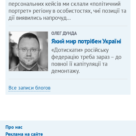
персональних кейсів ми склали «політичний
портрет» регіону в особистостях, чиї позиції та
дії виявились напрочуд…
ОЛЕГ ДУНДА
Який мир потрібен Україні
«Дотискати» російську
федерацію треба зараз – до
повної її капітуляції та
демонтажу.
Все записи блогов
Про нас
Реклама на сайте