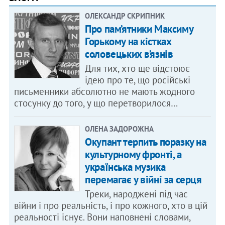
ОЛЕКСАНДР СКРИПНИК
Про пам’ятники Максиму
Горькому на кістках
соловецьких в’язнів
Для тих, хто ще відстоює
ідею про те, що російські
письменники абсолютно не мають жодного
стосунку до того, у що перетворилося…
ОЛЕНА ЗАДОРОЖНА
Окупант терпить поразку на
культурному фронті, а
українська музика
перемагає у війні за серця
Треки, народжені під час
війни і про реальність, і про кожного, хто в цій
реальності існує. Вони наповнені словами,