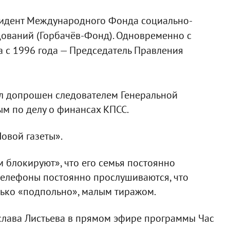
зидент Международного Фонда социально-
дований (Горбачёв-Фонд). Одновременно с
 а с 1996 года — Председатель Правления
ыл допрошен следователем Генеральной
м по делу о финансах КПСС.
овой газеты».
м блокируют», что его семья постоянно
 телефоны постоянно прослушиваются, что
олько «подпольно», малым тиражом.
ислава Листьева в прямом эфире программы Час