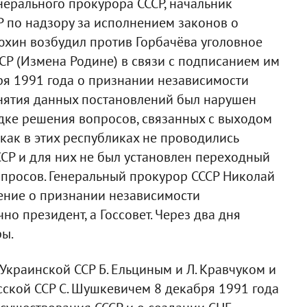
ерального прокурора СССР, начальник
 по надзору за исполнением законов о
юхин возбудил против Горбачёва уголовное
ФСР (Измена Родине) в связи с подписанием им
бря 1991 года о признании независимости
ринятия данных постановлений был нарушен
ядке решения вопросов, связанных с выходом
 как в этих республиках не проводились
СР и для них не был установлен переходный
опросов. Генеральный прокурор СССР Николай
шение о признании независимости
о президент, а Госсовет. Через два дня
ры.
краинской ССР Б. Ельциным и Л. Кравчуком и
ской ССР С. Шушкевичем 8 декабря 1991 года