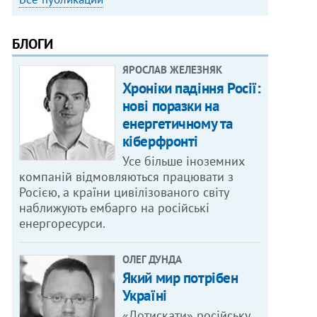
БЛОГИ
ЯРОСЛАВ ЖЕЛЕЗНЯК
Хроніки падіння Росії:
нові поразки на
енергетичному та
кіберфронті
Усе більше іноземних
компаній відмовляються працювати з
Росією, а країни цивілізованого світу
наближують ембарго на російські
енергоресурси.
ОЛЕГ ДУНДА
Який мир потрібен
Україні
«Дотискати» російську