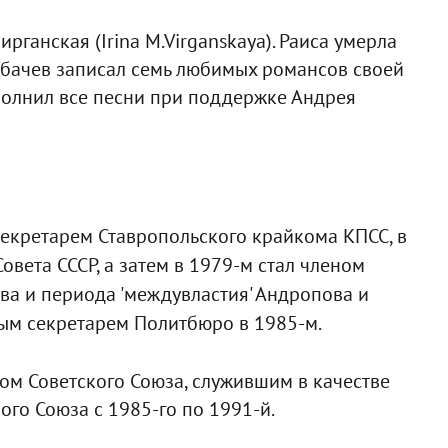
рганская (Irina M.Virganskaya). Раиса умерла
орбачев записал семь любимых романсов своей
исполнил все песни при поддержке Андрея
екретарем Ставропольского крайкома КПСС, в
вета СССР, а затем в 1979-м стал членом
а и периода 'междувластия' Андропова и
ным секретарем Политбюро в 1985-м.
ом Советского Союза, служившим в качестве
го Союза с 1985-го по 1991-й.