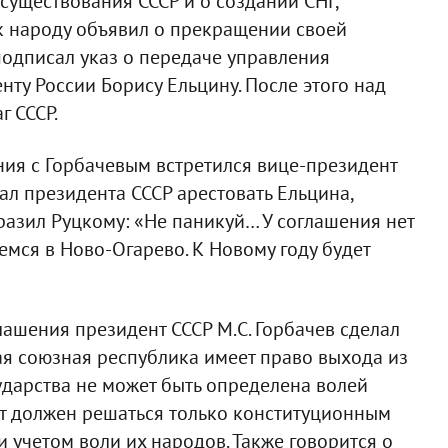
уществования СССР и о создании СНГ,
к народу объявил о прекращении своей
подписал указ о передаче управления
ту России Борису Ельцину. После этого над
 СССР.
ия с Горбачевым встретился вице-президент
ал президента СССР арестовать Ельцина,
разил Руцкому: «Не паникуй… У соглашения нет
мся в Ново-Огарево. К Новому году будет
ашения президент СССР М.С. Горбачев сделал
дая союзная республика имеет право выхода из
ударства не может быть определена волей
от должен решаться только конституционным
и учетом воли их народов. Также говорится о