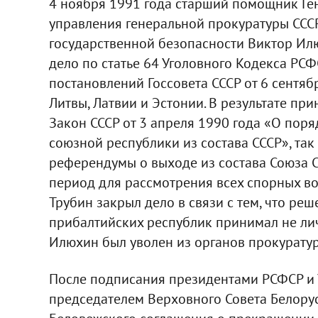
4 ноября 1991 года старший помощник Ген
управления генеральной прокуратуры СССР
государственной безопасности Виктор Ил
дело по статье 64 Уголовного Кодекса РС
постановлений Госсовета СССР от 6 сентя
Литвы, Латвии и Эстонии. В результате п
Закон СССР от 3 апреля 1990 года «О пор
союзной республики из состава СССР», так
референдумы о выходе из состава Союза С
период для рассмотрения всех спорных в
Трубин закрыл дело в связи с тем, что ре
прибалтийских республик принимал не личн
Илюхин был уволен из органов прокурату
После подписания президентами РСФСР и У
председателем Верховного Совета Белорус