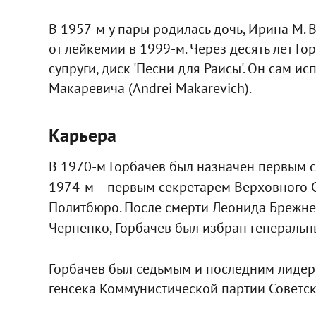
В 1957-м у пары родилась дочь, Ирина М. Ви
от лейкемии в 1999-м. Через десять лет Г
супруги, диск 'Песни для Раисы'. Он сам 
Макаревича (Andrei Makarevich).
Карьера
В 1970-м Горбачев был назначен первым с
1974-м – первым секретарем Верховного Со
Политбюро. После смерти Леонида Брежнев
Черненко, Горбачев был избран генераль
Горбачев был седьмым и последним лидер
генсека Коммунистической партии Советско