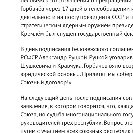
Беловежского соглашения о прекращении с
Горбачёв через 17 дней в телеобращении 
деятельности на посту президента СССР и 
стратегическим ядерным оружием президен
Кремлём был спущен государственный флаг
В день подписания беловежского соглашен
РСФСР Александр Руцкой. Руцкой уговарив
Шушкевича и Кравчука. Горбачев вяло воз
юридической основы… Прилетят, мы собере
Союзный договор!».
На следующий день после подписания согл
заявление, в котором говорится, что, каж
Союза, но судьба многонационального гос
руководителей трех республик. Вопрос эт
путем с участием всех союзных республик 