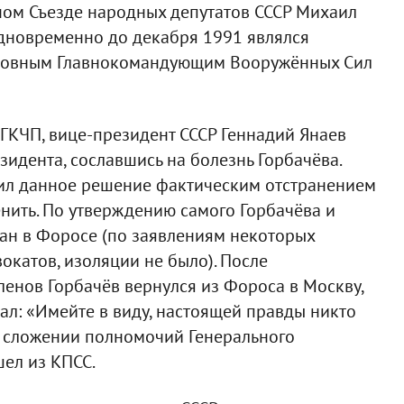
ном Съезде народных депутатов СССР Михаил
Одновременно до декабря 1991 являлся
рховным Главнокомандующим Вооружённых Сил
 ГКЧП, вице-президент СССР Геннадий Янаев
езидента, сославшись на болезнь Горбачёва.
ил данное решение фактическим отстранением
енить. По утверждению самого Горбачёва и
ан в Форосе (по заявлениям некоторых
окатов, изоляции не было). После
ленов Горбачёв вернулся из Фороса в Москву,
ал: «Имейте в виду, настоящей правды никто
 о сложении полномочий Генерального
шел из КПСС.