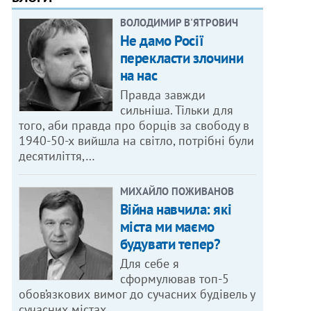
ВОЛОДИМИР В'ЯТРОВИЧ
Не дамо Росії
перекласти злочини
на нас
Правда завжди
сильніша. Тільки для
того, аби правда про борців за свободу в
1940-50-х вийшла на світло, потрібні були
десятиліття,…
МИХАЙЛО ПОЖИВАНОВ
Війна навчила: які
міста ми маємо
будувати тепер?
Для себе я
сформулював топ-5
обов’язкових вимог до сучасних будівель у
сучасних містах.