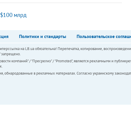
 $100 млрд
кция
Политики и стандарты
Пользовательское соглаш
перссылка на LB.ua обязательна! Перепечатка, копирование, воспроизведени
а" запрещено.
вости компаний" / "Пресрелиз" / "Promoted", являются рекламными и публикуют
х.
ия, обнародованные в рекламных материалах. Согласно украинскому законодат