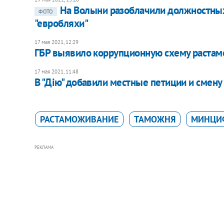
На Волыни разоблачили должностных
ФОТО
"евробляхи"
17 мая 2021, 12:29
ГБР выявило коррупционную схему растамо
17 мая 2021, 11:48
В "Дію" добавили местные петиции и смену
РАСТАМОЖИВАНИЕ
ТАМОЖНЯ
МИНЦИ
РЕКЛАМА