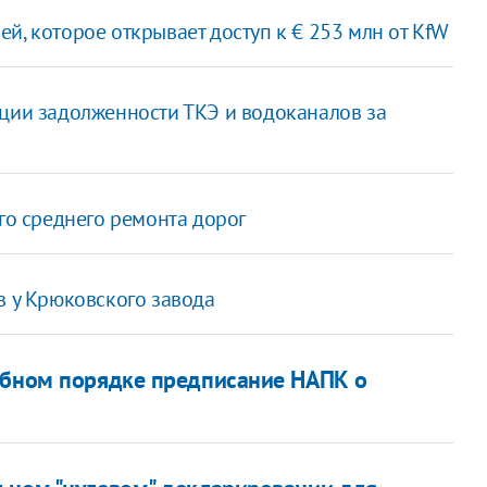
й, которое открывает доступ к € 253 млн от KfW
ации задолженности ТКЭ и водоканалов за
его среднего ремонта дорог
в у Крюковского завода
дебном порядке предписание НАПК о