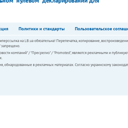
ьном "нулевом" декларировании для
кция
Политики и стандарты
Пользовательское соглаш
перссылка на LB.ua обязательна! Перепечатка, копирование, воспроизведени
а" запрещено.
вости компаний" / "Пресрелиз" / "Promoted", являются рекламными и публикуют
х.
ия, обнародованные в рекламных материалах. Согласно украинскому законодат