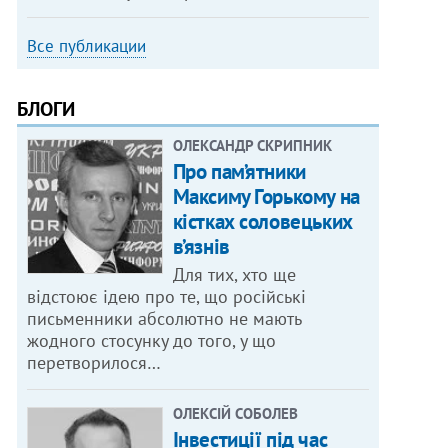
Все публикации
БЛОГИ
ОЛЕКСАНДР СКРИПНИК
Про пам’ятники
Максиму Горькому на
кістках соловецьких
в’язнів
Для тих, хто ще
відстоює ідею про те, що російські
письменники абсолютно не мають
жодного стосунку до того, у що
перетворилося…
ОЛЕКСІЙ СОБОЛЕВ
Інвестиції під час