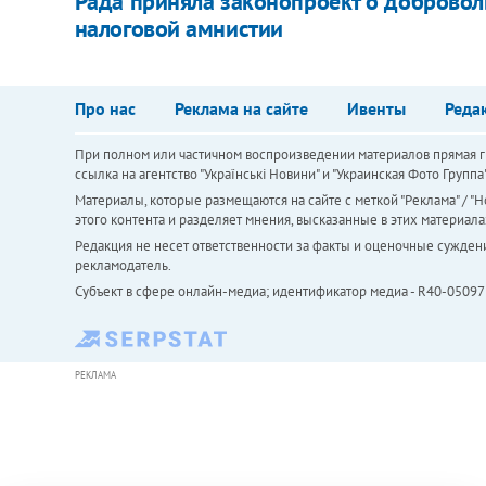
Рада приняла законопроект о добровол
налоговой амнистии
Про нас
Реклама на сайте
Ивенты
Реда
При полном или частичном воспроизведении материалов прямая ги
ссылка на агентство "Українськi Новини" и "Украинская Фото Групп
Материалы, которые размещаются на сайте с меткой "Реклама" / "Но
этого контента и разделяет мнения, высказанные в этих материала
Редакция не несет ответственности за факты и оценочные сужден
рекламодатель.
Субъект в сфере онлайн-медиа; идентификатор медиа - R40-05097
РЕКЛАМА