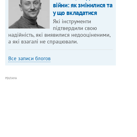
війни: як змінилися та
у що вкладатися
Які інструменти
підтвердили свою
надійність, які виявилися недооціненими,
а які взагалі не спрацювали.
Все записи блогов
РЕКЛАМА