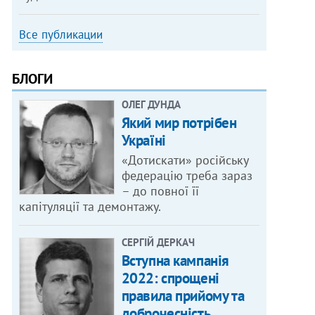
Все публикации
БЛОГИ
ОЛЕГ ДУНДА
Який мир потрібен
Україні
«Дотискати» російську
федерацію треба зараз
– до повної її
капітуляції та демонтажу.
СЕРГІЙ ДЕРКАЧ
Вступна кампанія
2022: спрощені
правила прийому та
доброчесність