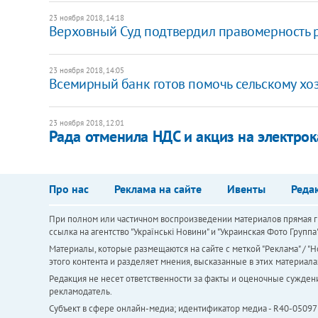
23 ноября 2018, 14:18
​​Верховный Суд подтвердил правомерность
23 ноября 2018, 14:05
​Всемирный банк готов помочь сельскому хо
23 ноября 2018, 12:01
Рада отменила НДС и акциз на электро
Про нас
Реклама на сайте
Ивенты
Реда
При полном или частичном воспроизведении материалов прямая ги
ссылка на агентство "Українськi Новини" и "Украинская Фото Групп
Материалы, которые размещаются на сайте с меткой "Реклама" / "Но
этого контента и разделяет мнения, высказанные в этих материала
Редакция не несет ответственности за факты и оценочные сужден
рекламодатель.
Субъект в сфере онлайн-медиа; идентификатор медиа - R40-05097