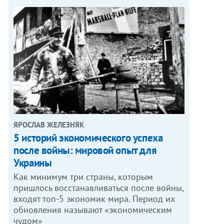
ЯРОСЛАВ ЖЕЛЕЗНЯК
5 историй экономического успеха
после войны: мировой опыт для
Украины
Как минимум три страны, которым
пришлось восстанавливаться после войны,
входят топ-5 экономик мира. Период их
обновления называют «экономическим
чудом»