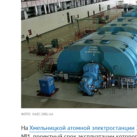
ФОТО: XAEC.ORG.UA
На
Хмельницкой атомной электростанции
№1, проектный срок эксплуатации которог