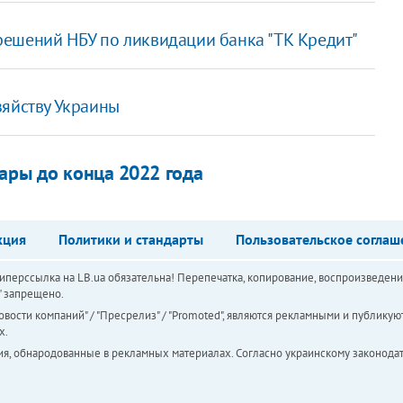
 решений НБУ по ликвидации банка "ТК Кредит"
зяйству Украины
кары до конца 2022 года
кция
Политики и стандарты
Пользовательское соглаш
перссылка на LB.ua обязательна! Перепечатка, копирование, воспроизведени
а" запрещено.
вости компаний" / "Пресрелиз" / "Promoted", являются рекламными и публикуют
х.
ия, обнародованные в рекламных материалах. Согласно украинскому законодат