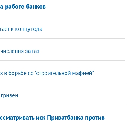
на работе банков
ает к концу года
числения за газ
х в борьбе со "строительной мафией"
 гривен
ассматривать иск Приватбанка против