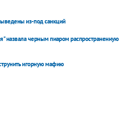
 выведены из-под санкций
ея" назвала черным пиаром распространенную
струнить игорную мафию