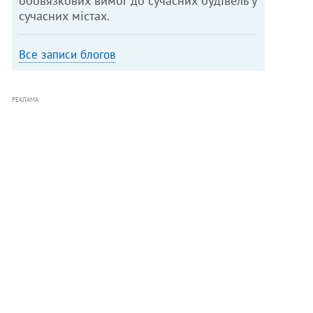
обов’язкових вимог до сучасних будівель у
сучасних містах.
Все записи блогов
РЕКЛАМА