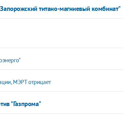
"Запорожский титано-магниевый комбинат"
оэнерго"
ации, МЭРТ отрицает
отив "Газпрома"