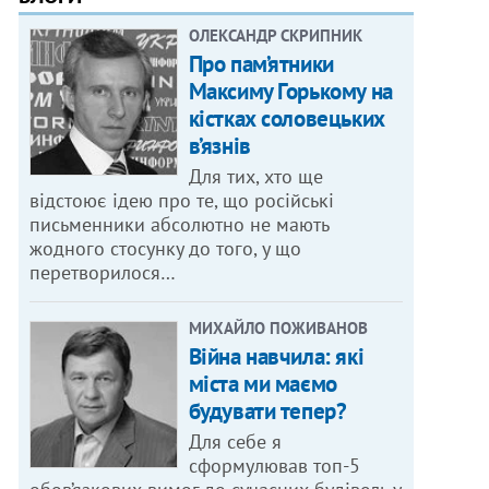
ОЛЕКСАНДР СКРИПНИК
Про пам’ятники
Максиму Горькому на
кістках соловецьких
в’язнів
Для тих, хто ще
відстоює ідею про те, що російські
письменники абсолютно не мають
жодного стосунку до того, у що
перетворилося…
МИХАЙЛО ПОЖИВАНОВ
Війна навчила: які
міста ми маємо
будувати тепер?
Для себе я
сформулював топ-5