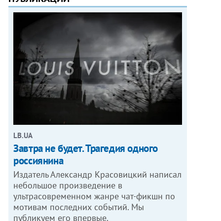
LB.UA
Завтра не будет. Трагедия одного
россиянина
Издатель Александр Красовицкий написал
небольшое произведение в
ультрасовременном жанре чат-фикшн по
мотивам последних событий. Мы
публикуем его впервые.