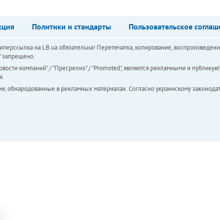
кция
Политики и стандарты
Пользовательское соглаш
перссылка на LB.ua обязательна! Перепечатка, копирование, воспроизведени
а" запрещено.
вости компаний" / "Пресрелиз" / "Promoted", являются рекламными и публикуют
х.
ия, обнародованные в рекламных материалах. Согласно украинскому законодат