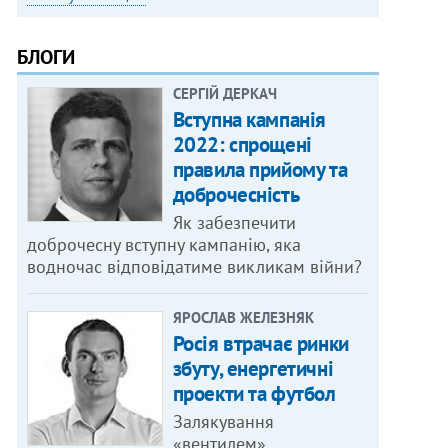
БЛОГИ
СЕРГІЙ ДЕРКАЧ
Вступна кампанія
2022: спрощені
правила прийому та
доброчесність
Як забезпечити
доброчесну вступну кампанію, яка
водночас відповідатиме викликам війни?
ЯРОСЛАВ ЖЕЛЕЗНЯК
Росія втрачає ринки
збуту, енергетичні
проекти та футбол
Залякування
«вентилем»