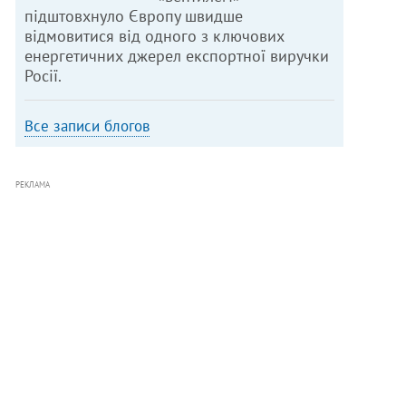
підштовхнуло Європу швидше
відмовитися від одного з ключових
енергетичних джерел експортної виручки
Росії.
Все записи блогов
РЕКЛАМА