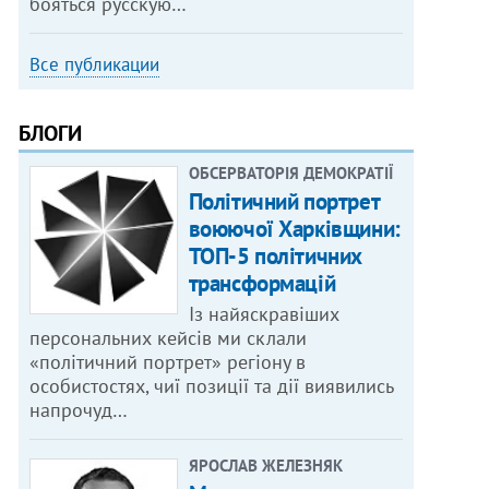
бояться русскую…
Все публикации
БЛОГИ
ОБСЕРВАТОРІЯ ДЕМОКРАТІЇ
Політичний портрет
воюючої Харківщини:
ТОП-5 політичних
трансформацій
Із найяскравіших
персональних кейсів ми склали
«політичний портрет» регіону в
особистостях, чиї позиції та дії виявились
напрочуд…
ЯРОСЛАВ ЖЕЛЕЗНЯК