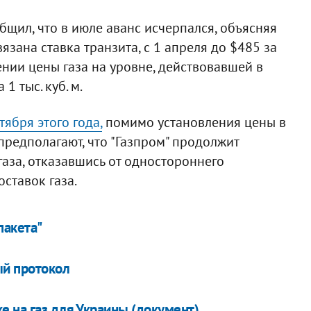
общил, что в июле аванс исчерпался, объясняя
язана ставка транзита, с 1 апреля до $485 за
ении цены газа на уровне, действовавшей в
1 тыс. куб. м.
ября этого года,
помимо установления цены в
 предполагают, что "Газпром" продолжит
газа, отказавшись от одностороннего
оставок газа.
пакета"
ый протокол
е на газ для Украины (документ)