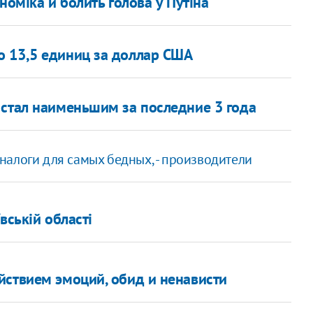
номіка й болить голова у Путіна
о 13,5 единиц за доллар США
 стал наименьшим за последние 3 года
алоги для самых бедных, - производители
вській області
йствием эмоций, обид и ненависти