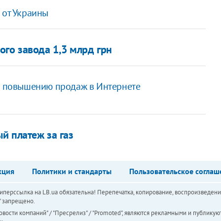
 от Украины
ого завода 1,3 млрд грн
о повышению продаж в Интернете
й платеж за газ
кция
Политики и стандарты
Пользовательское соглаш
перссылка на LB.ua обязательна! Перепечатка, копирование, воспроизведени
а" запрещено.
вости компаний" / "Пресрелиз" / "Promoted", являются рекламными и публикуют