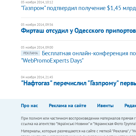
05 ноября 2014, 10:12
"Газпром" подтвердил получение $1,45 млрд
05 ноября 2014, 09:56
Фирташ отсудил у Одесского припортов
05 ноября 2014, 09:00
Бесплатная онлайн-конференция п
РЕКЛАМА
"WebPromoExperts Days"
04 ноября 2014, 21:45
"Нафтогаз" перечислил "Газпрому" первы
Про нас
Реклама на сайте
Ивенты
Реда
При полном или частичном воспроизведении материалов прямая ги
ссылка на агентство "Українськi Новини" и "Украинская Фото Групп
Материалы, которые размещаются на сайте с меткой "Реклама" / "Но