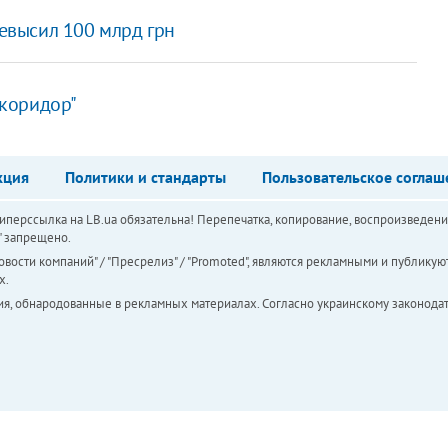
ревысил 100 млрд грн
коридор"
кция
Политики и стандарты
Пользовательское соглаш
перссылка на LB.ua обязательна! Перепечатка, копирование, воспроизведени
а" запрещено.
вости компаний" / "Пресрелиз" / "Promoted", являются рекламными и публикуют
х.
ия, обнародованные в рекламных материалах. Согласно украинскому законодат