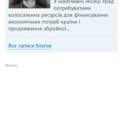
У найближчі місяці Уряд
потребуватиме
колосальних ресурсів для фінансування
економічних потреб країни і
продовження збройної…
Все записи блогов
РЕКЛАМА