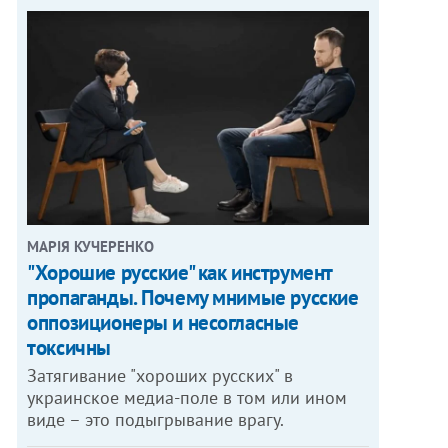
МАРІЯ КУЧЕРЕНКО
"Хорошие русские" как инструмент
пропаганды. Почему мнимые русские
оппозиционеры и несогласные
токсичны
Затягивание "хороших русских" в
украинское медиа-поле в том или ином
виде – это подыгрывание врагу.