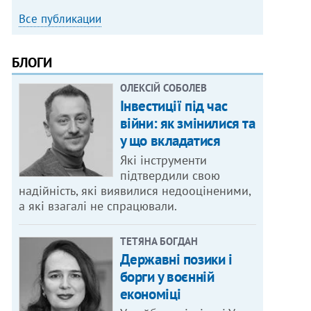
Все публикации
БЛОГИ
ОЛЕКСІЙ СОБОЛЕВ
Інвестиції під час
війни: як змінилися та
у що вкладатися
Які інструменти
підтвердили свою
надійність, які виявилися недооціненими,
а які взагалі не спрацювали.
ТЕТЯНА БОГДАН
Державні позики і
борги у воєнній
економіці