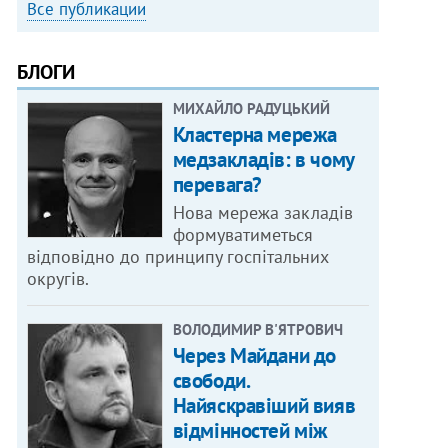
Все публикации
БЛОГИ
МИХАЙЛО РАДУЦЬКИЙ
Кластерна мережа
медзакладів: в чому
перевага?
Нова мережа закладів
формуватиметься
відповідно до принципу госпітальних
округів.
ВОЛОДИМИР В'ЯТРОВИЧ
Через Майдани до
свободи.
Найяскравіший вияв
відмінностей між