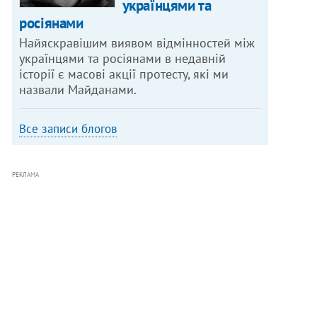
українцями та
росіянами
Найяскравішим виявом відмінностей між
українцями та росіянами в недавній
історії є масові акції протесту, які ми
назвали Майданами.
Все записи блогов
РЕКЛАМА