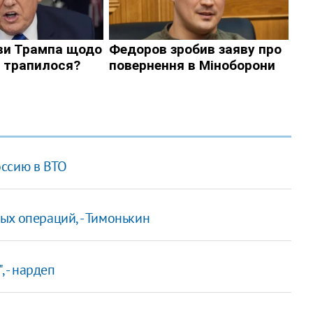
оссию в ВТО
ых операций, - Тимонькин
, - нардеп