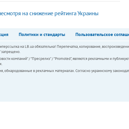
несмотря на снижение рейтинга Украины
кция
Политики и стандарты
Пользовательское соглаш
перссылка на LB.ua обязательна! Перепечатка, копирование, воспроизведени
а" запрещено.
вости компаний" / "Пресрелиз" / "Promoted", являются рекламными и публикуют
х.
ия, обнародованные в рекламных материалах. Согласно украинскому законодат