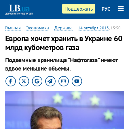
Поддержать
РУС
Главная
—
Экономика
—
Держава
—
14 октября 2013
, 15:50
Европа хочет хранить в Украине 60
млрд кубометров газа
Подземные хранилища "Нафтогаза" имеют
вдвое меньшие объемы.