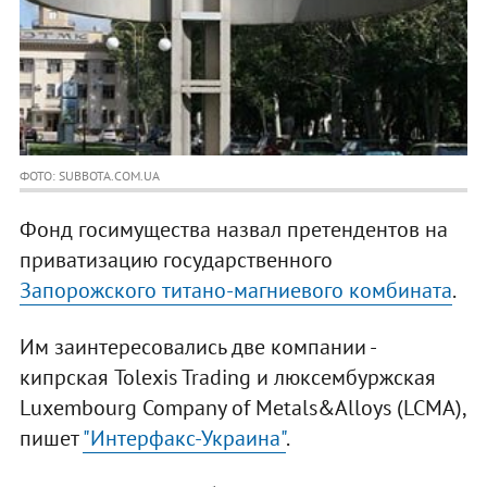
ФОТО: SUBBOTA.COM.UA
Фонд госимущества назвал претендентов на
приватизацию государственного
Запорожского титано-магниевого комбината
.
Им заинтересовались две компании -
кипрская Tolexis Trading и люксембуржская
Luxembourg Company of Metals&Alloys (LCMA),
пишет
"Интерфакс-Украина"
.