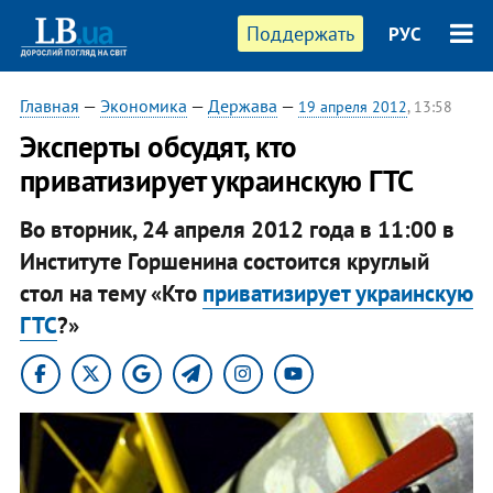
Поддержать
РУС
Главная
—
Экономика
—
Держава
—
19 апреля 2012
, 13:58
Эксперты обсудят, кто
приватизирует украинскую ГТС
Во вторник, 24 апреля 2012 года в 11:00 в
Институте Горшенина состоится круглый
стол на тему «Кто
приватизирует украинскую
ГТС
?»