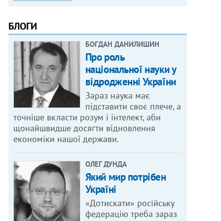
БЛОГИ
БОГДАН ДАНИЛИШИН
Про роль
національної науки у
відродженні України
Зараз наука має
підставити своє плече, а
точніше вкласти розум і інтелект, аби
щонайшвидше досягти відновлення
економіки нашої держави.
ОЛЕГ ДУНДА
Який мир потрібен
Україні
«Дотискати» російську
федерацію треба зараз