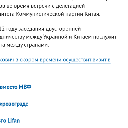
ров во время встречи с делегацией
итета Коммунистической партии Китая.
12 году заседания двусторонней
дничеству между Украиной и Китаем послужит
та между странами.
кович в скором времени осуществит визит в
т вместо МВФ
Кировограде
то Lifan