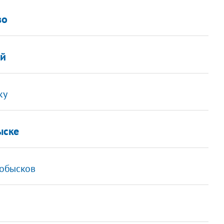
во
ой
ку
ыске
 обысков