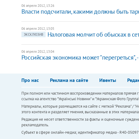
06 апреля 2012, 13:26
Власти подсчитали, какими должны быть та
06 апреля 2012, 13:05
Налоговая молчит об обысках в се
ЭКСКЛЮЗИВ
06 апреля 2012, 13:04
Российская экономика может "перегреться", 
Про нас
Реклама на сайте
Ивенты
Реда
При полном или частичном воспроизведении материалов прямая ги
ссылка на агентство "Українськi Новини" и "Украинская Фото Групп
Материалы, которые размещаются на сайте с меткой "Реклама" / "Но
этого контента и разделяет мнения, высказанные в этих материала
Редакция не несет ответственности за факты и оценочные сужден
рекламодатель.
Субъект в сфере онлайн-медиа; идентификатор медиа - R40-05097