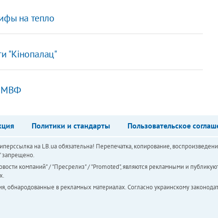
рифы на тепло
ти "Кінопалац"
- МВФ
кция
Политики и стандарты
Пользовательское соглаш
перссылка на LB.ua обязательна! Перепечатка, копирование, воспроизведени
а" запрещено.
вости компаний" / "Пресрелиз" / "Promoted", являются рекламными и публикуют
х.
ия, обнародованные в рекламных материалах. Согласно украинскому законодат