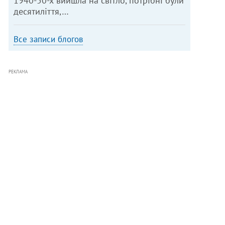
1940-50-х вийшла на світло, потрібні були
десятиліття,…
Все записи блогов
РЕКЛАМА