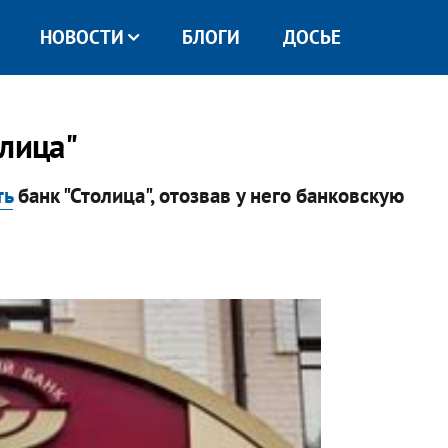
НОВОСТИ
БЛОГИ
ДОСЬЕ
олица"
ть
банк "Столица", отозвав у него банковскую