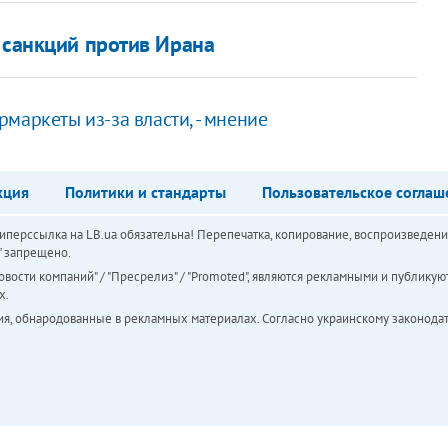
 санкций против Ирана
маркеты из-за власти, - мнение
кция
Политики и стандарты
Пользовательское соглаш
перссылка на LB.ua обязательна! Перепечатка, копирование, воспроизведени
а" запрещено.
вости компаний" / "Пресрелиз" / "Promoted", являются рекламными и публикуют
х.
ия, обнародованные в рекламных материалах. Согласно украинскому законодат