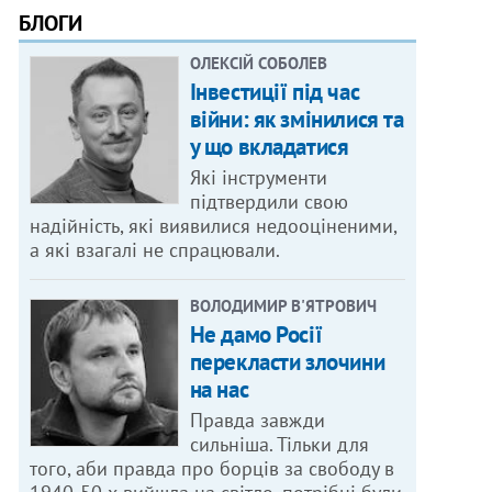
БЛОГИ
ОЛЕКСІЙ СОБОЛЕВ
Інвестиції під час
війни: як змінилися та
у що вкладатися
Які інструменти
підтвердили свою
надійність, які виявилися недооціненими,
а які взагалі не спрацювали.
ВОЛОДИМИР В'ЯТРОВИЧ
Не дамо Росії
перекласти злочини
на нас
Правда завжди
сильніша. Тільки для
того, аби правда про борців за свободу в