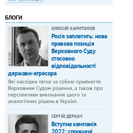
БЛОГИ
ОЛЕКСІЙ ХАРИТОНОВ
Росія заплатить: нова
правова позиція
Верховного Суду
стосовно
відповідальності
держави-агресора
Які наслідки тягне за собою прийняття
Верховним Судом рішення, а також про
перспективи виконання цього та
аналогічних рішень в Україні.
СЕРГІЙ ДЕРКАЧ
Вступна кампанія
2022: спрощені