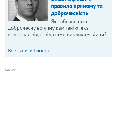
правила прийому та
доброчесність
Як забезпечити
доброчесну вступну кампанію, яка
водночас відповідатиме викликам війни?
Все записи блогов
РЕКЛАМА