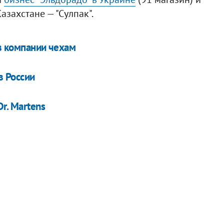
захстане — "Сулпак".
в компании чехам
в России
r. Martens