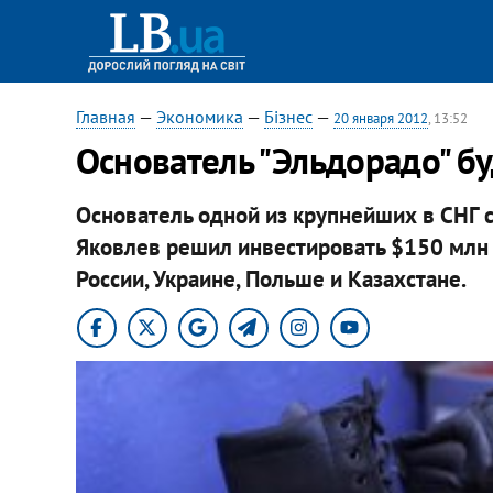
Главная
—
Экономика
—
Бізнес
—
20 января 2012
, 13:52
Основатель "Эльдорадо" бу
Основатель одной из крупнейших в СНГ с
Яковлев решил инвестировать $150 млн 
России, Украине, Польше и Казахстане.