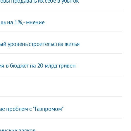
овы продавать их себе в убыток
ь на 1%, - мнение
ый уровень строительства жилья
я в бюджет на 20 млрд гривен
чае проблем с "Газпромом"
инских валков