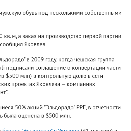
 мужскую обувь под несколькими собственными
 кв. м, а заказ на производство первой партии
 сообщил Яковлев.
ьдорадо" в 2009 году, когда чешская группа
ali подписали соглашение о конвертации части
из $500 млн) в контрольную долю в сети
ских проектах Яковлева — компаниях
нт".
иеся 50% акций "Эльдорадо" PPF, в отчетности
ть была оценена в $500 млн.
и
бизнес "Эльдорадо" в Украине
(91 магазин) и