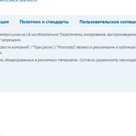
кция
Политики и стандарты
Пользовательское соглаш
перссылка на LB.ua обязательна! Перепечатка, копирование, воспроизведени
а" запрещено.
вости компаний" / "Пресрелиз" / "Promoted", являются рекламными и публикуют
х.
ия, обнародованные в рекламных материалах. Согласно украинскому законодат