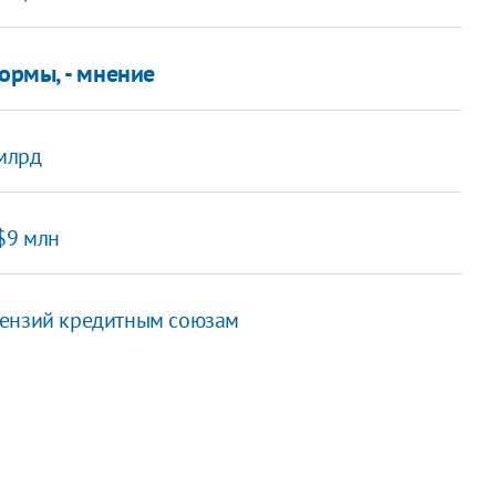
ормы, - мнение
млрд
$9 млн
цензий кредитным союзам