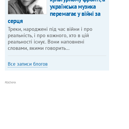
українська музика
перемагає у війні за
серця
Треки, народжені під час війни і про
реальність, і про кожного, хто в цій
реальності існує. Вони наповнені
словами, якими говорить…
Все записи блогов
РЕКЛАМА