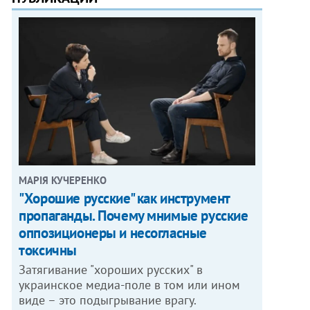
МАРІЯ КУЧЕРЕНКО
"Хорошие русские" как инструмент
пропаганды. Почему мнимые русские
оппозиционеры и несогласные
токсичны
Затягивание "хороших русских" в
украинское медиа-поле в том или ином
виде – это подыгрывание врагу.