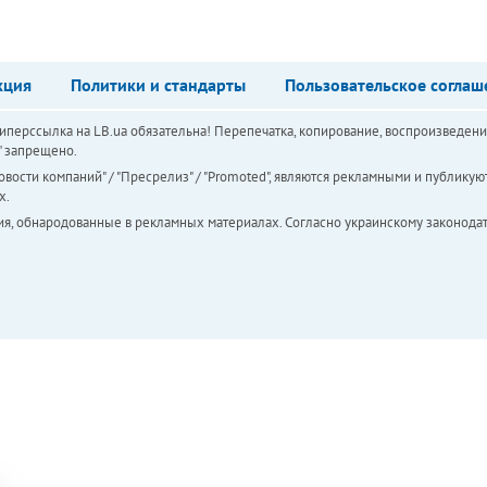
кция
Политики и стандарты
Пользовательское соглаш
перссылка на LB.ua обязательна! Перепечатка, копирование, воспроизведени
а" запрещено.
вости компаний" / "Пресрелиз" / "Promoted", являются рекламными и публикуют
х.
ия, обнародованные в рекламных материалах. Согласно украинскому законодат