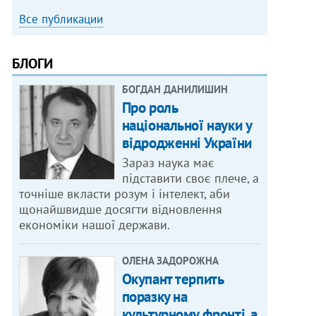
Все публикации
БЛОГИ
БОГДАН ДАНИЛИШИН
Про роль
національної науки у
відродженні України
Зараз наука має
підставити своє плече, а
точніше вкласти розум і інтелект, аби
щонайшвидше досягти відновлення
економіки нашої держави.
ОЛЕНА ЗАДОРОЖНА
Окупант терпить
поразку на
культурному фронті, а