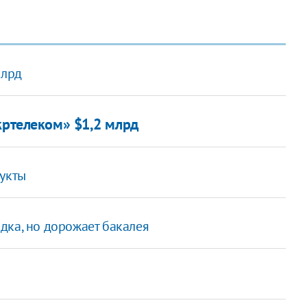
млрд
кртелеком» $1,2 млрд
дукты
дка, но дорожает бакалея