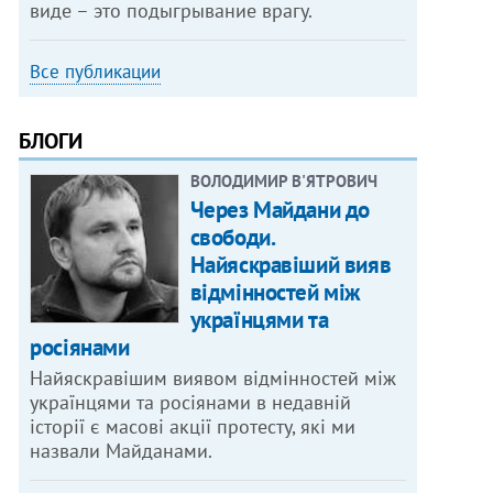
виде – это подыгрывание врагу.
Все публикации
БЛОГИ
ВОЛОДИМИР В'ЯТРОВИЧ
Через Майдани до
свободи.
Найяскравіший вияв
відмінностей між
українцями та
росіянами
Найяскравішим виявом відмінностей між
українцями та росіянами в недавній
історії є масові акції протесту, які ми
назвали Майданами.