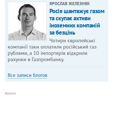
ЯРОСЛАВ ЖЕЛЕЗНЯК
Росія шантажує газом
та скупає активи
іноземних компаній
за безцінь
Чотири європейські
компанії таки оплатили російський газ
рублями, а 10 імпортерів відкрили
рахунки в Газпромбанку.
Все записи блогов
РЕКЛАМА