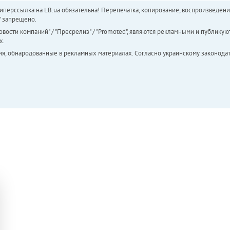
перссылка на LB.ua обязательна! Перепечатка, копирование, воспроизведени
а" запрещено.
вости компаний" / "Пресрелиз" / "Promoted", являются рекламными и публикуют
х.
ия, обнародованные в рекламных материалах. Согласно украинскому законодат