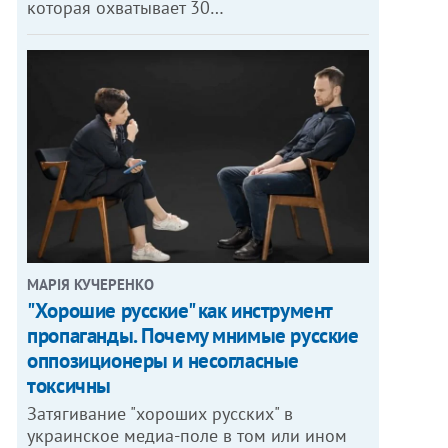
которая охватывает 30…
МАРІЯ КУЧЕРЕНКО
"Хорошие русские" как инструмент
пропаганды. Почему мнимые русские
оппозиционеры и несогласные
токсичны
Затягивание "хороших русских" в
украинское медиа-поле в том или ином