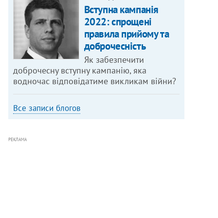
Вступна кампанія
2022: спрощені
правила прийому та
доброчесність
Як забезпечити
доброчесну вступну кампанію, яка
водночас відповідатиме викликам війни?
Все записи блогов
РЕКЛАМА