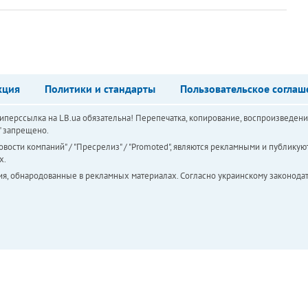
кция
Политики и стандарты
Пользовательское соглаш
перссылка на LB.ua обязательна! Перепечатка, копирование, воспроизведени
а" запрещено.
вости компаний" / "Пресрелиз" / "Promoted", являются рекламными и публикуют
х.
ия, обнародованные в рекламных материалах. Согласно украинскому законодат