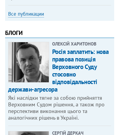
Все публикации
БЛОГИ
ОЛЕКСІЙ ХАРИТОНОВ
Росія заплатить: нова
правова позиція
Верховного Суду
стосовно
відповідальності
держави-агресора
Які наслідки тягне за собою прийняття
Верховним Судом рішення, а також про
перспективи виконання цього та
аналогічних рішень в Україні.
СЕРГІЙ ДЕРКАЧ